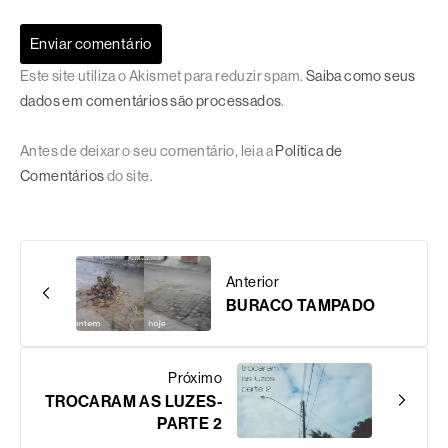
Este site utiliza o Akismet para reduzir spam.
Saiba como seus
dados em comentários são processados
.
Antes de deixar o seu comentário, leia a
Política de
Comentários
do site.
Anterior
BURACO TAMPADO
Próximo
TROCARAM AS LUZES-
PARTE 2