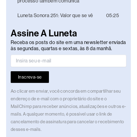
processo também comunica
Luneta Sonora 251: Valor que se vê
05:25
Assine A Luneta
Receba os posts do site em uma newsletter enviada
às segundas, quartas e sextas, às 8 da manhã.
Inscreva-se
Ao clicar em enviar, você concorda em compartilhar seu
endereço de e-mail com o proprietário do site e o
MailChimp para receber anúncios, atualizações e outros e-
mails. A qualquer momento, é possível usar o link de
cancelamento de assinatura para cancelar o recebimento
desses e-mails.