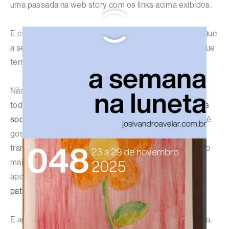
uma passada na web story com os links acima exibidos.
E esta foi mais uma semana concluída com sucesso! Que
a semana que começa seja melhor do que a semana que
termina.
Não se esqueçam, meus amigos: eu estou com vocês
todos os dias no site, no
Instagram
e nas
demais redes
sociais
, além do
canal deste site no WhatsApp
. Se você
gosta do meu trabalho, descubra como pode ajudar a
transformar o reconhecimento que ele merece em algo
mais concreto do que apenas um like na internet,
apoiando meus projetos por meio dos
planos de
patrocínio e assinatura
.
E agora, é hora de mais uma etapa da revolução criativa.