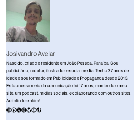
k
Josivandro Avelar
Nascido, criado e residente em João Pessoa, Paraíba. Sou
publicitário, redator, ilustrador e social media. Tenho 37 anos de
idade e sou formado em Publicidade e Propaganda desde 2013.
Estou nesse meio da comunicação há 17 anos, mantendo o meu
site, um podcast, mídias sociais, e colaborando com outros sites.
Ao infinito e além!