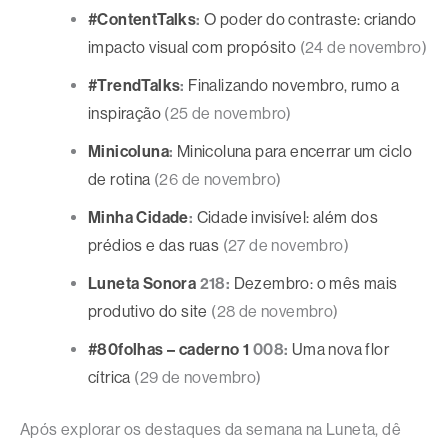
#ContentTalks
:
O poder do contraste: criando
impacto visual com propósito
(24 de novembro)
#TrendTalks
:
Finalizando novembro, rumo a
inspiração
(25 de novembro)
Minicoluna
:
Minicoluna para encerrar um ciclo
de rotina
(26 de novembro)
Minha Cidade
:
Cidade invisível: além dos
prédios e das ruas
(27 de novembro)
Luneta Sonora
218:
Dezembro: o mês mais
produtivo do site
(28 de novembro)
#80folhas – caderno 1
008:
Uma nova flor
cítrica
(29 de novembro)
Após explorar os destaques da semana na Luneta, dê