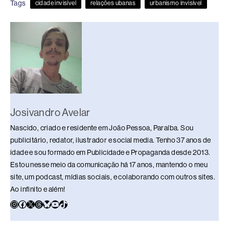
Tags
cidade invisível
relações ubanas
urbanismo invisível
b
d
dI
y
A
Li
o
s
n
p
n
o
p
k
k
Josivandro Avelar
Nascido, criado e residente em João Pessoa, Paraíba. Sou
publicitário, redator, ilustrador e social media. Tenho 37 anos de
idade e sou formado em Publicidade e Propaganda desde 2013.
Estou nesse meio da comunicação há 17 anos, mantendo o meu
site, um podcast, mídias sociais, e colaborando com outros sites.
Ao infinito e além!