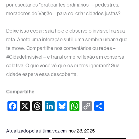
por escutar os “praticantes ordinários” – pedestres,
moradores de Varjão – para co-criar cidades justas?​
Deixe isso ecoar: saia hoje e observe o invisível na sua
rota. Anote uma interação sutil, uma sombra urbana que
te move. Compartilhe nos comentários ou redes –
#CidadeInvisivel – e transforme reflexão em conversa
coletiva. O que você vê que os outros ignoram? Sua
cidade espera essa descoberta.​
Compartilhe
F
X
T
Li
Bl
W
C
S
a
hr
n
u
h
o
h
c
e
k
e
at
p
ar
Atualizado pela última vez em
nov 28, 2025
e
a
e
sk
s
y
e