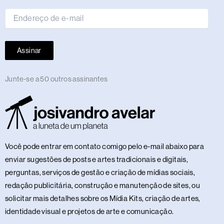
mail
Assinar
Junte-se a 50 outros assinantes
Você pode entrar em contato comigo pelo e-mail abaixo para
enviar sugestões de posts e artes tradicionais e digitais,
perguntas, serviços de gestão e criação de mídias sociais,
redação publicitária, construção e manutenção de sites, ou
solicitar mais detalhes sobre os Mídia Kits, criação de artes,
identidade visual e projetos de arte e comunicação.