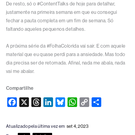
De resto, só o #ContentTalks de hoje para detalhar,
justamente na primeira semana em que eu consegui
fechar a pauta completa em um fim de semana. Só
faltando aqueles pequenos detalhes.
A próxima série da #FolhaColorida vai sair. E com aquele
material que eu quase perdi para a ansiedade. Mas todo
dia precisa ser de retomada. Afinal, nada me abala, nada
vai me abalar.
Compartilhe
F
X
T
Li
Bl
W
C
S
a
hr
n
u
h
o
h
c
e
k
e
at
p
ar
Atualizado pela última vez em
set 4, 2023
e
a
e
sk
s
y
e