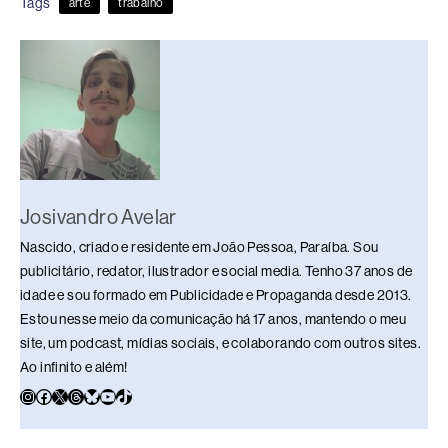
Tags
arte
trabalho
b
d
dI
y
A
Li
o
s
n
p
n
o
p
k
k
Josivandro Avelar
Nascido, criado e residente em João Pessoa, Paraíba. Sou
publicitário, redator, ilustrador e social media. Tenho 37 anos de
idade e sou formado em Publicidade e Propaganda desde 2013.
Estou nesse meio da comunicação há 17 anos, mantendo o meu
site, um podcast, mídias sociais, e colaborando com outros sites.
Ao infinito e além!