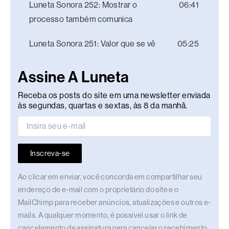
Luneta Sonora 252: Mostrar o
06:41
processo também comunica
Luneta Sonora 251: Valor que se vê
05:25
Assine A Luneta
Receba os posts do site em uma newsletter enviada
às segundas, quartas e sextas, às 8 da manhã.
Inscreva-se
Ao clicar em enviar, você concorda em compartilhar seu
endereço de e-mail com o proprietário do site e o
MailChimp para receber anúncios, atualizações e outros e-
mails. A qualquer momento, é possível usar o link de
cancelamento de assinatura para cancelar o recebimento