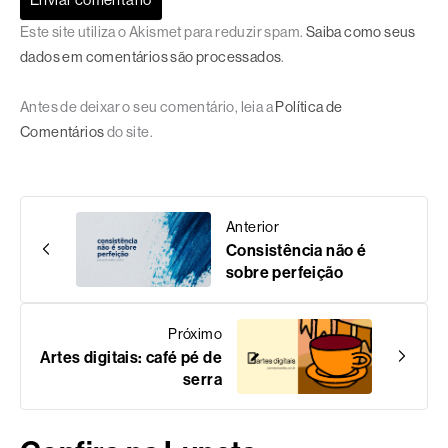
Este site utiliza o Akismet para reduzir spam.
Saiba como seus
dados em comentários são processados
.
Antes de deixar o seu comentário, leia a
Política de
Comentários
do site.
Anterior
Consistência não é
sobre perfeição
Próximo
Artes digitais: café pé de
serra