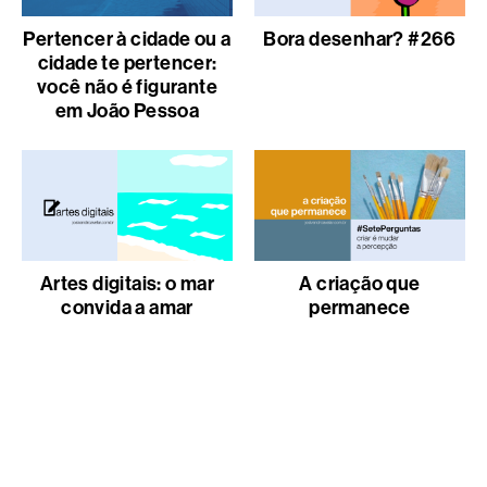
Pertencer à cidade ou a
Bora desenhar? #266
cidade te pertencer:
você não é figurante
em João Pessoa
Artes digitais: o mar
A criação que
convida a amar
permanece