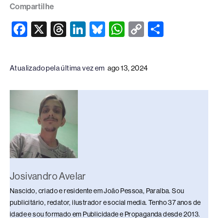
Compartilhe
F
X
T
Li
Bl
W
C
S
a
hr
n
u
h
o
h
c
e
k
e
at
p
ar
Atualizado pela última vez em
ago 13, 2024
e
a
e
sk
s
y
e
b
d
dI
y
A
Li
o
s
n
p
n
o
p
k
k
Josivandro Avelar
Nascido, criado e residente em João Pessoa, Paraíba. Sou
publicitário, redator, ilustrador e social media. Tenho 37 anos de
idade e sou formado em Publicidade e Propaganda desde 2013.