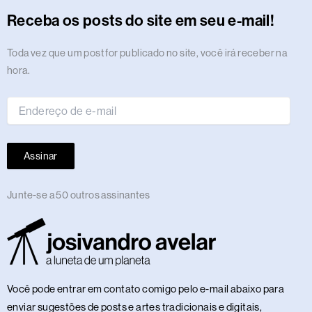
r
o
t
s
i
e
a
e
p
e
o
y
Receba os posts do site em seu e-mail!
a
k
e
n
m
s
p
n
m
r
t
Endereço
Toda vez que um post for publicado no site, você irá receber na
de
hora.
e-
mail
Assinar
Junte-se a 50 outros assinantes
Você pode entrar em contato comigo pelo e-mail abaixo para
enviar sugestões de posts e artes tradicionais e digitais,