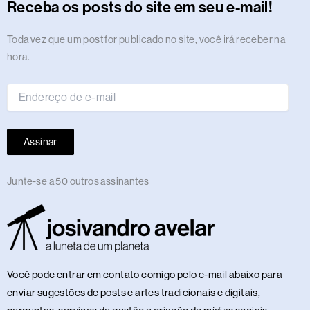
r
o
t
s
i
e
a
e
p
e
o
y
Receba os posts do site em seu e-mail!
a
k
e
n
m
s
p
n
m
r
t
Endereço
Toda vez que um post for publicado no site, você irá receber na
de
hora.
e-
mail
Assinar
Junte-se a 50 outros assinantes
Você pode entrar em contato comigo pelo e-mail abaixo para
enviar sugestões de posts e artes tradicionais e digitais,