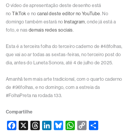
O vídeo de apresentação deste desenho está
no
TikTok
e no
canal deste editor no YouTube
. No
domingo também estará no
Instagram
, onde já está a
foto, e nas
demais redes sociais
.
Esta é a terceira folha do terceiro caderno de #48folhas,
que vai ao ar todas as sextas-feiras, no terceiro post do
dia, antes do Luneta Sonora, até 4 de julho de 2025.
Amanhã tem mais arte tradicional, com o quarto caderno
de #96folhas, e no domingo, com a estreia da
#FolhaPreta na rodada 133.
Compartilhe
F
X
T
Li
Bl
W
C
S