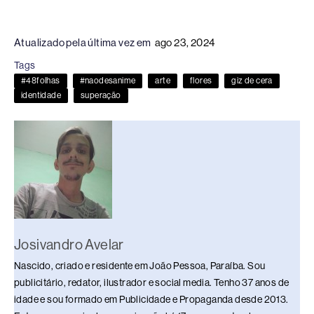
a
hr
n
u
h
o
h
c
e
k
e
at
p
ar
Atualizado pela última vez em
ago 23, 2024
e
a
e
sk
s
y
e
Tags
b
d
dI
y
A
Li
#48folhas
#naodesanime
arte
flores
giz de cera
o
s
n
p
n
identidade
superação
o
p
k
k
Josivandro Avelar
Nascido, criado e residente em João Pessoa, Paraíba. Sou
publicitário, redator, ilustrador e social media. Tenho 37 anos de
idade e sou formado em Publicidade e Propaganda desde 2013.