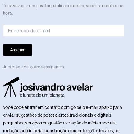
m
r
t
Endereço
Toda vez que um post for publicado no site, você irá receber na
de
hora.
e-
mail
Assinar
Junte-se a 50 outros assinantes
Você pode entrar em contato comigo pelo e-mail abaixo para
enviar sugestões de posts e artes tradicionais e digitais,
perguntas, serviços de gestão e criação de mídias sociais,
redação publicitária, construção e manutenção de sites, ou