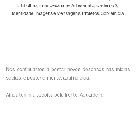
#48folhas
, 
#naodesanime
, 
Artesanato
, 
Caderno 2
, 
Identidade
, 
Imagens e Mensagens
, 
Projetos
, 
Sobremídia
Nós continuamos a postar novos desenhos nas mídias
sociais, e posteriormente, aqui no blog.
Ainda tem muita coisa pela frente. Aguardem.