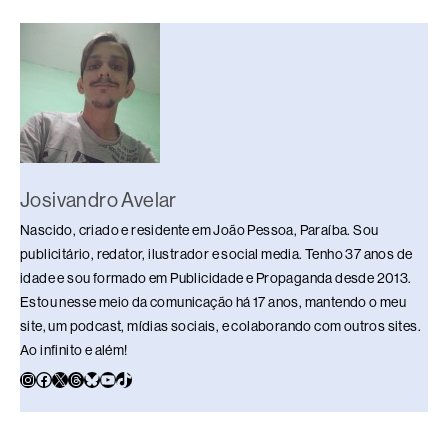
o
p
k
k
Josivandro Avelar
Nascido, criado e residente em João Pessoa, Paraíba. Sou
publicitário, redator, ilustrador e social media. Tenho 37 anos de
idade e sou formado em Publicidade e Propaganda desde 2013.
Estou nesse meio da comunicação há 17 anos, mantendo o meu
site, um podcast, mídias sociais, e colaborando com outros sites.
Ao infinito e além!