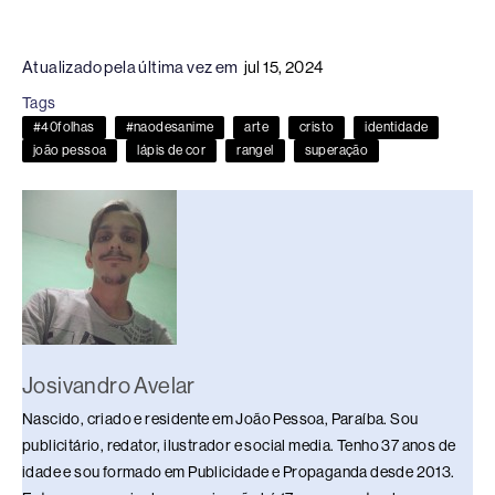
a
hr
n
u
h
o
h
c
e
k
e
at
p
ar
Atualizado pela última vez em
jul 15, 2024
e
a
e
sk
s
y
e
Tags
b
d
dI
y
A
Li
#40folhas
#naodesanime
arte
cristo
identidade
o
s
n
p
n
joão pessoa
lápis de cor
rangel
superação
o
p
k
k
Josivandro Avelar
Nascido, criado e residente em João Pessoa, Paraíba. Sou
publicitário, redator, ilustrador e social media. Tenho 37 anos de
idade e sou formado em Publicidade e Propaganda desde 2013.