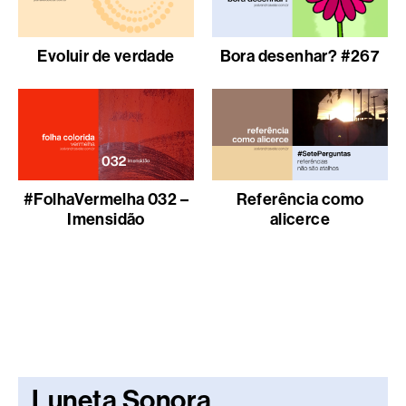
Evoluir de verdade
Bora desenhar? #267
#FolhaVermelha 032 –
Referência como
Imensidão
alicerce
Luneta Sonora