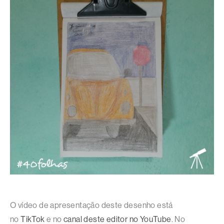
O vídeo de apresentação deste desenho está
no
TikTok
e no
canal deste editor no YouTube
. No