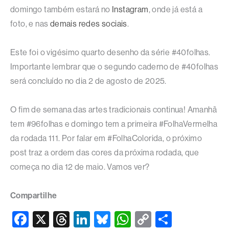
domingo também estará no
Instagram
, onde já está a
foto, e nas
demais redes sociais
.
Este foi o vigésimo quarto desenho da série #40folhas.
Importante lembrar que o segundo caderno de #40folhas
será concluído no dia 2 de agosto de 2025.
O fim de semana das artes tradicionais continua! Amanhã
tem #96folhas e domingo tem a primeira #FolhaVermelha
da rodada 111. Por falar em #FolhaColorida, o próximo
post traz a ordem das cores da próxima rodada, que
começa no dia 12 de maio. Vamos ver?
Compartilhe
F
X
T
Li
Bl
W
C
S