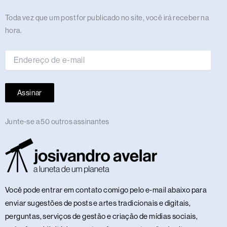
a
k
e
n
m
s
p
n
m
r
t
Endereço
Toda vez que um post for publicado no site, você irá receber na
de
hora.
e-
mail
Assinar
Junte-se a 50 outros assinantes
Você pode entrar em contato comigo pelo e-mail abaixo para
enviar sugestões de posts e artes tradicionais e digitais,
perguntas, serviços de gestão e criação de mídias sociais,