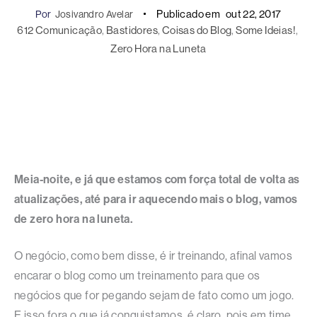
Publicado em
out 22, 2017
Por
Josivandro Avelar
612 Comunicação
, 
Bastidores
, 
Coisas do Blog
, 
Some Ideias!
, 
Zero Hora na Luneta
Meia-noite, e já que estamos com força total de volta as
atualizações, até para ir aquecendo mais o blog, vamos
de zero hora na luneta.
O negócio, como bem disse, é ir treinando, afinal vamos
encarar o blog como um treinamento para que os
negócios que for pegando sejam de fato como um jogo.
E isso fora o que já conquistamos, é claro, pois em time