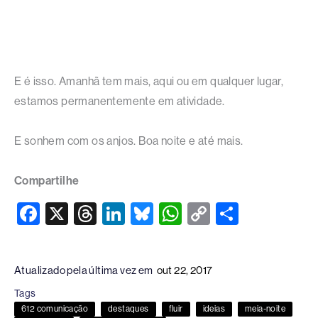
E é isso. Amanhã tem mais, aqui ou em qualquer lugar,
estamos permanentemente em atividade.
E sonhem com os anjos. Boa noite e até mais.
Compartilhe
F
X
T
Li
Bl
W
C
S
a
hr
n
u
h
o
h
c
e
k
e
at
p
ar
Atualizado pela última vez em
out 22, 2017
e
a
e
sk
s
y
e
Tags
b
d
dI
y
A
Li
612 comunicação
destaques
fluir
ideias
meia-noite