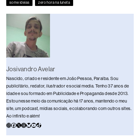
o
s
n
p
n
some ideias
zero hora na luneta
o
p
k
k
Josivandro Avelar
Nascido, criado e residente em João Pessoa, Paraíba. Sou
publicitário, redator, ilustrador e social media. Tenho 37 anos de
idade e sou formado em Publicidade e Propaganda desde 2013.
Estou nesse meio da comunicação há 17 anos, mantendo o meu
site, um podcast, mídias sociais, e colaborando com outros sites.
Ao infinito e além!