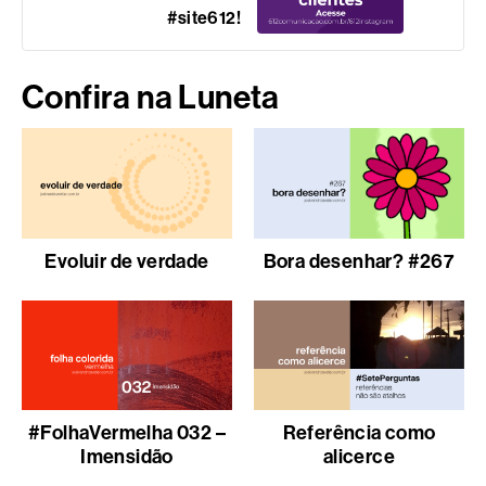
#site612!
Confira na Luneta
Evoluir de verdade
Bora desenhar? #267
#FolhaVermelha 032 –
Referência como
Imensidão
alicerce