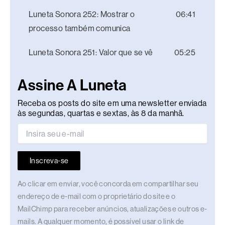
Luneta Sonora 252: Mostrar o
06:41
processo também comunica
Luneta Sonora 251: Valor que se vê
05:25
Assine A Luneta
Receba os posts do site em uma newsletter enviada
às segundas, quartas e sextas, às 8 da manhã.
Inscreva-se
Ao clicar em enviar, você concorda em compartilhar seu
endereço de e-mail com o proprietário do site e o
MailChimp para receber anúncios, atualizações e outros e-
mails. A qualquer momento, é possível usar o link de