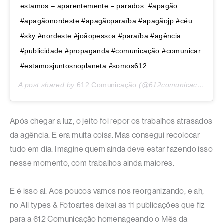
estamos – aparentemente – parados. #apagão
#apagãonordeste #apagãoparaíba #apagãojp #céu
#sky #nordeste #joãopessoa #paraíba #agência
#publicidade #propaganda #comunicação #comunicar
#estamosjuntosnoplaneta #somos612
A post shared by
612 Comunicação
(@612comunicacao) on
Após chegar a luz, o jeito foi repor os trabalhos atrasados
da agência. E era muita coisa. Mas consegui recolocar
tudo em dia. Imagine quem ainda deve estar fazendo isso
nesse momento, com trabalhos ainda maiores.
E é isso aí. Aos poucos vamos nos reorganizando, e ah,
no All types & Fotoartes deixei as 11 publicações que fiz
para a 612 Comunicação homenageando o Mês da