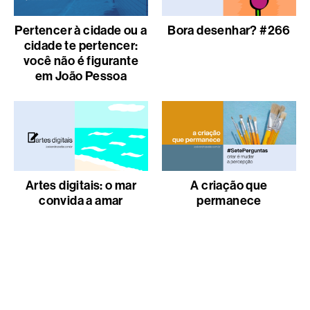
Pertencer à cidade ou a
Bora desenhar? #266
cidade te pertencer:
você não é figurante
em João Pessoa
Artes digitais: o mar
A criação que
convida a amar
permanece