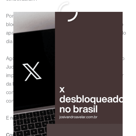
Por aqui, onde eu estou, demoraram 72 horas para
bloquear na ocasião da suspensão. O último tweet que
aparece da rede social no meu aplicativo do celular é do
dia 2 de setembro – 3 dias depois do bloqueio.
Agora é esperar por uma providência que venha da São
Judas Tadeu, que além de ser o santo das causas
impossíveis, é o nome da avenida onde fica o provedor
da Internet que eu utilizo. Enquanto eu mesmo não
conseguir, sigam-me pelo endereço que vocês já
conhecem:
x.com/josivandro
.
E não abandonem os outros feeds! Seguirei por eles.
Compartilhe