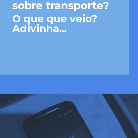
sobre transporte?
O que que veio? 
Adivinha...
Opening
https://josivandroavelar.com.br/o-que-que-veio-adivinha/