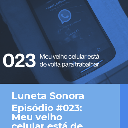
Luneta Sonora
Episódio #023: 
Meu velho 
celular está de 