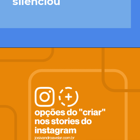
silenciou
Opening
https://josivandroavelar.com.br/o-ultimo-carnaval-que-a-pandemia-silenciou/