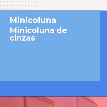
Minicoluna
Minicoluna de 
cinzas
Opening
https://josivandroavelar.com.br/minicoluna-de-cinzas/