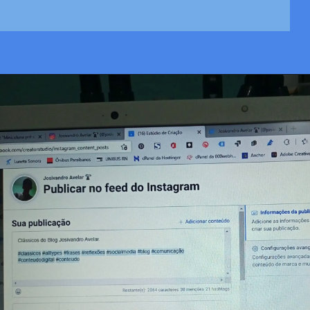
Opening
https://josivandroavelar.com.br/96folhas-olhar-ao-olhar/