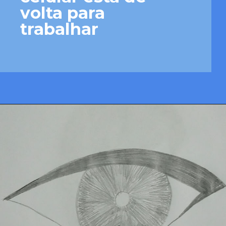
volta para 
trabalhar
Opening
https://josivandroavelar.com.br/luneta-sonora-023-meu-velho-celular-esta-de-volta-para-trabalhar/