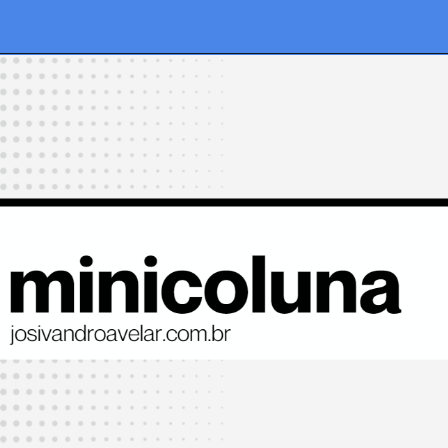
Opening
https://josivandroavelar.com.br/voce-ja-conhece-as-opcoes-do-criar-nos-stories-do-instagram/