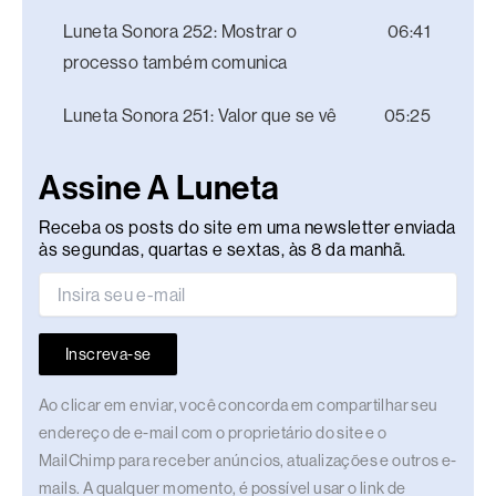
Luneta Sonora 252: Mostrar o
06:41
processo também comunica
Luneta Sonora 251: Valor que se vê
05:25
Assine A Luneta
Receba os posts do site em uma newsletter enviada
às segundas, quartas e sextas, às 8 da manhã.
Inscreva-se
Ao clicar em enviar, você concorda em compartilhar seu
endereço de e-mail com o proprietário do site e o
MailChimp para receber anúncios, atualizações e outros e-
mails. A qualquer momento, é possível usar o link de