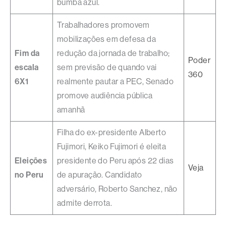
bumbá azul.
Trabalhadores promovem
mobilizações em defesa da
Fim da
redução da jornada de trabalho;
Poder
escala
sem previsão de quando vai
360
6X1
realmente pautar a PEC, Senado
promove audiência pública
amanhã
Filha do ex-presidente Alberto
Fujimori, Keiko Fujimori é eleita
Eleições
presidente do Peru após 22 dias
Veja
no Peru
de apuração. Candidato
adversário, Roberto Sanchez, não
admite derrota.