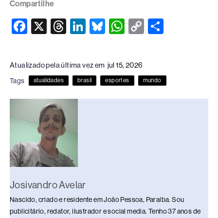
Compartilhe
F
X
T
Li
Bl
W
C
S
a
hr
n
u
h
o
h
c
e
k
e
at
p
ar
Atualizado pela última vez em
jul 15, 2026
e
a
e
sk
s
y
e
Tags
atualidades
brasil
esportes
mundo
b
d
dI
y
A
Li
o
s
n
p
n
o
p
k
k
Josivandro Avelar
Nascido, criado e residente em João Pessoa, Paraíba. Sou
publicitário, redator, ilustrador e social media. Tenho 37 anos de