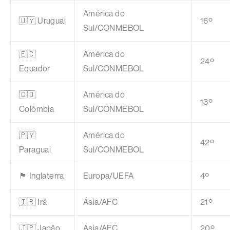
América do
🇺🇾 Uruguai
16º
Sul/CONMEBOL
🇪🇨
América do
24º
Equador
Sul/CONMEBOL
🇨🇴
América do
13º
Colômbia
Sul/CONMEBOL
🇵🇾
América do
42º
Paraguai
Sul/CONMEBOL
🏴 Inglaterra
Europa/UEFA
4º
🇮🇷 Irã
Ásia/AFC
21º
🇯🇵 Japão
Ásia/AFC
20º