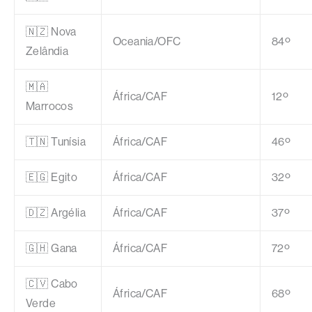
🇳🇿 Nova
Oceania/OFC
84º
Zelândia
🇲🇦
África/CAF
12º
Marrocos
🇹🇳 Tunísia
África/CAF
46º
🇪🇬 Egito
África/CAF
32º
🇩🇿 Argélia
África/CAF
37º
🇬🇭 Gana
África/CAF
72º
🇨🇻 Cabo
África/CAF
68º
Verde