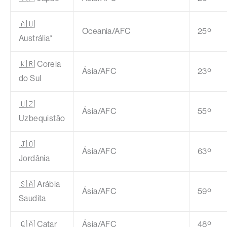
🇦🇺
Oceania/AFC
25º
Austrália*
🇰🇷 Coreia
Ásia/AFC
23º
do Sul
🇺🇿
Ásia/AFC
55º
Uzbequistão
🇯🇴
Ásia/AFC
63º
Jordânia
🇸🇦 Arábia
Ásia/AFC
59º
Saudita
🇶🇦 Catar
Ásia/AFC
48º