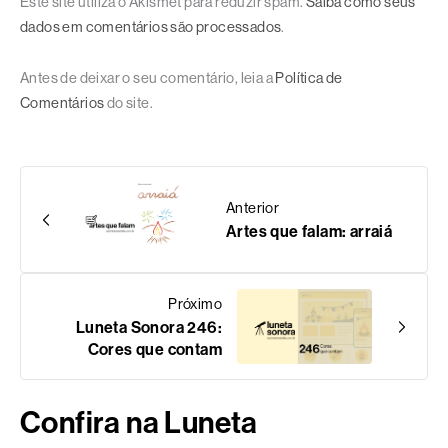
Este site utiliza o Akismet para reduzir spam.
Saiba como seus
dados em comentários são processados
.
Antes de deixar o seu comentário, leia a
Política de
Comentários
do site.
Anterior
Artes que falam: arraiá
Próximo
Luneta Sonora 246:
Cores que contam
Confira na Luneta