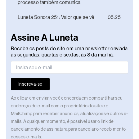
processo também comunica
Luneta Sonora 251: Valor que se vê
05:25
Assine A Luneta
Receba os posts do site em uma newsletter enviada
às segundas, quartas e sextas, às 8 da manhã.
Inscreva-se
Ao clicar em enviar, você concorda em compartilhar seu
endereço de e-mail com o proprietário do site e o
MailChimp para receber anúncios, atualizações e outros e-
mails. A qualquer momento, é possível usar o link de
cancelamento de assinatura para cancelar o recebimento
desses e-mails.