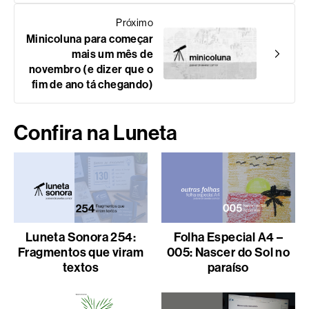
Próximo
Minicoluna para começar
mais um mês de
novembro (e dizer que o
fim de ano tá chegando)
Confira na Luneta
Luneta Sonora 254:
Folha Especial A4 –
Fragmentos que viram
005: Nascer do Sol no
textos
paraíso