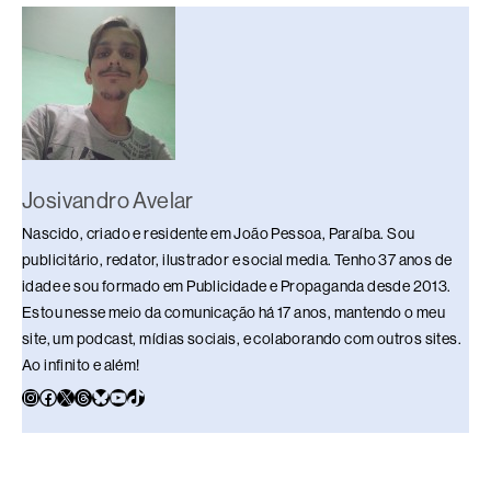
o
s
n
p
n
o
p
k
k
Josivandro Avelar
Nascido, criado e residente em João Pessoa, Paraíba. Sou
publicitário, redator, ilustrador e social media. Tenho 37 anos de
idade e sou formado em Publicidade e Propaganda desde 2013.
Estou nesse meio da comunicação há 17 anos, mantendo o meu
site, um podcast, mídias sociais, e colaborando com outros sites.
Ao infinito e além!