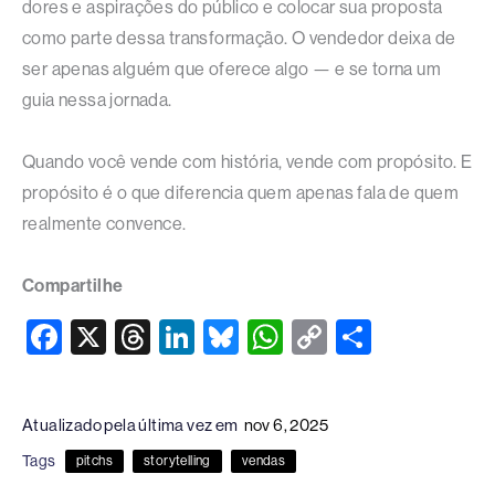
dores e aspirações do público e colocar sua proposta
como parte dessa transformação. O vendedor deixa de
ser apenas alguém que oferece algo — e se torna um
guia nessa jornada.
Quando você vende com história, vende com propósito. E
propósito é o que diferencia quem apenas fala de quem
realmente convence.
Compartilhe
F
X
T
Li
Bl
W
C
S
a
hr
n
u
h
o
h
c
e
k
e
at
p
ar
Atualizado pela última vez em
nov 6, 2025
e
a
e
sk
s
y
e
Tags
pitchs
storytelling
vendas
b
d
dI
y
A
Li