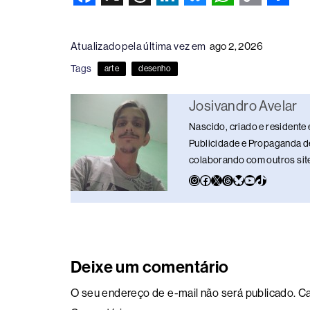
F
X
T
L
B
W
C
S
a
h
i
l
h
o
h
Atualizado pela última vez em
ago 2, 2026
c
r
n
u
a
p
a
Tags
arte
desenho
e
e
k
e
t
y
r
b
a
e
s
s
L
e
Josivandro Avelar
o
d
d
k
A
i
Nascido, criado e residente 
o
s
I
y
p
n
Publicidade e Propaganda de
colaborando com outros sites
k
n
p
k
Deixe um comentário
O seu endereço de e-mail não será publicado.
Ca