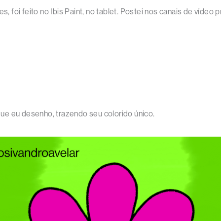
s, foi feito no Ibis Paint, no tablet. Postei nos canais de víde
 que eu desenho, trazendo seu colorido único.