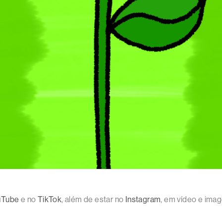
uTube
e no
TikTok
, além de estar no
Instagram
, em vídeo e im