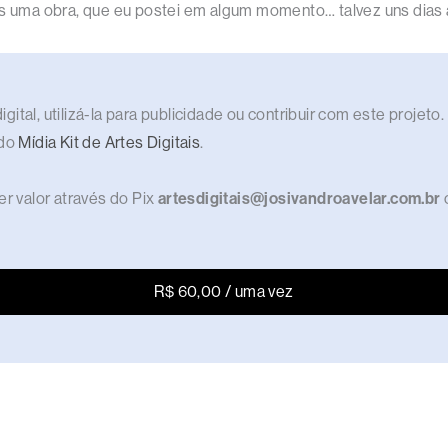
is uma obra, que eu postei em algum momento… talvez uns dias a
gital, utilizá-la para publicidade ou contribuir com este proje
 do
Mídia Kit de Artes Digitais
.
r valor através do Pix
artesdigitais@josivandroavelar.com.br
R$ 60,00 / uma vez