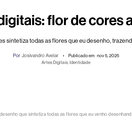
digitais: flor de cores 
res sintetiza todas as flores que eu desenho, trazend
Por
Josivandro Avelar
Publicado em
nov 5, 2025
Artes Digitais
, 
Identidade
desenho que sintetiza todas as flores que eu venho desenhando a