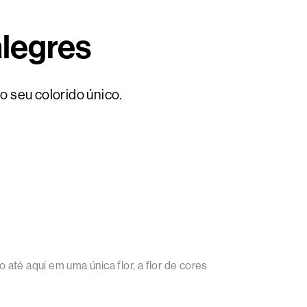
alegres
o seu colorido único.
té aqui em uma única flor, a flor de cores