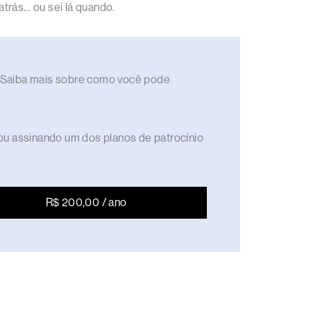
trás… ou sei lá quando.
to. Saiba mais sobre como você pode
ou assinando um dos planos de patrocínio
R$ 200,00 / ano