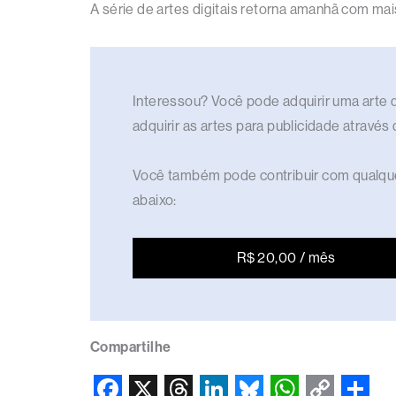
A série de artes digitais retorna amanhã com ma
Interessou? Você pode adquirir uma arte di
adquirir as artes para publicidade através
Você também pode contribuir com qualque
abaixo:
R$ 20,00 / mês
Compartilhe