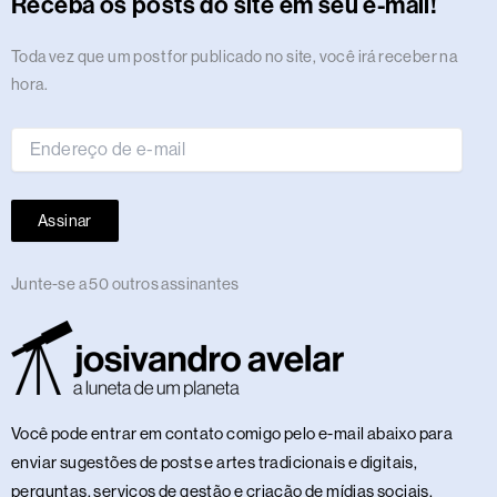
r
o
t
s
i
e
e
p
e
o
y
a
Receba os posts do site em seu e-mail!
a
k
e
n
s
p
n
m
m
r
t
Endereço
Toda vez que um post for publicado no site, você irá receber na
de
hora.
e-
mail
Assinar
Junte-se a 50 outros assinantes
Você pode entrar em contato comigo pelo e-mail abaixo para
enviar sugestões de posts e artes tradicionais e digitais,
perguntas, serviços de gestão e criação de mídias sociais,