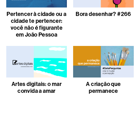
Pertencer à cidade ou a
Bora desenhar? #266
cidade te pertencer:
você não é figurante
em João Pessoa
Artes digitais: o mar
A criação que
convida a amar
permanece