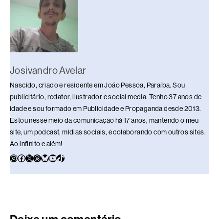
k
Josivandro Avelar
Nascido, criado e residente em João Pessoa, Paraíba. Sou
publicitário, redator, ilustrador e social media. Tenho 37 anos de
idade e sou formado em Publicidade e Propaganda desde 2013.
Estou nesse meio da comunicação há 17 anos, mantendo o meu
site, um podcast, mídias sociais, e colaborando com outros sites.
Ao infinito e além!