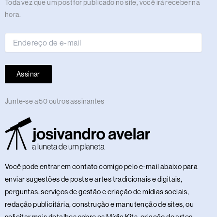
Endereço
Toda vez que um post for publicado no site, você irá receber na
de
hora.
e-
mail
Assinar
Junte-se a 50 outros assinantes
Você pode entrar em contato comigo pelo e-mail abaixo para
enviar sugestões de posts e artes tradicionais e digitais,
perguntas, serviços de gestão e criação de mídias sociais,
redação publicitária, construção e manutenção de sites, ou
solicitar mais detalhes sobre os Mídia Kits, criação de artes,