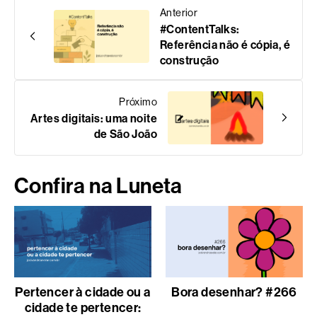
Anterior
#ContentTalks:
Referência não é cópia, é
construção
Próximo
Artes digitais: uma noite
de São João
Confira na Luneta
Pertencer à cidade ou a
Bora desenhar? #266
cidade te pertencer: