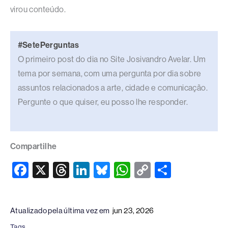
virou conteúdo.
#SetePerguntas
O primeiro post do dia no Site Josivandro Avelar. Um
tema por semana, com uma pergunta por dia sobre
assuntos relacionados a arte, cidade e comunicação.
Pergunte o que quiser, eu posso lhe responder.
Compartilhe
F
X
T
Li
Bl
W
C
S
a
hr
n
u
h
o
h
c
e
k
e
at
p
ar
Atualizado pela última vez em
jun 23, 2026
e
a
e
sk
s
y
e
Tags