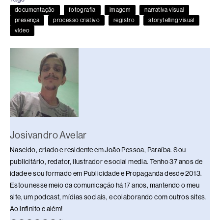
b
d
dI
y
A
Li
documentação
fotografia
imagem
narrativa visual
o
s
n
p
n
presença
processo criativo
registro
storytelling visual
vídeo
o
p
k
k
Josivandro Avelar
Nascido, criado e residente em João Pessoa, Paraíba. Sou
publicitário, redator, ilustrador e social media. Tenho 37 anos de
idade e sou formado em Publicidade e Propaganda desde 2013.
Estou nesse meio da comunicação há 17 anos, mantendo o meu
site, um podcast, mídias sociais, e colaborando com outros sites.
Ao infinito e além!