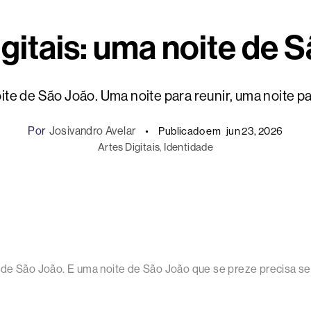
igitais: uma noite de 
ite de São João. Uma noite para reunir, uma noite pa
Por
Josivandro Avelar
Publicado em
jun 23, 2026
Artes Digitais
, 
Identidade
de São João. E uma noite de São João que se preze precisa ser 