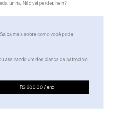
a junina. Não vai perder, hein?
to. Saiba mais sobre como você pode
ou assinando um dos planos de patrocínio
R$ 200,00 / ano