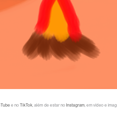
uTube
e no
TikTok
, além de estar no
Instagram
, em vídeo e im