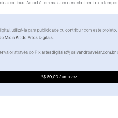
nina continua! Amanhã tem mais um desenho inédito da temporad
gital, utilizá-la para publicidade ou contribuir com este proje
 do
Mídia Kit de Artes Digitais
.
r valor através do Pix
artesdigitais@josivandroavelar.com.br
R$ 60,00 / uma vez