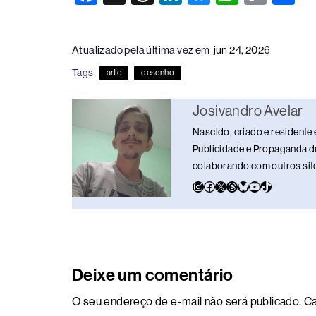
a
hr
n
u
h
o
h
c
e
k
e
at
p
ar
Atualizado pela última vez em
jun 24, 2026
e
a
e
sk
s
y
e
Tags
arte
desenho
b
d
dI
y
A
Li
o
s
n
p
n
Josivandro Avelar
o
p
k
Nascido, criado e residente 
k
Publicidade e Propaganda de
colaborando com outros sites
Deixe um comentário
O seu endereço de e-mail não será publicado.
Ca