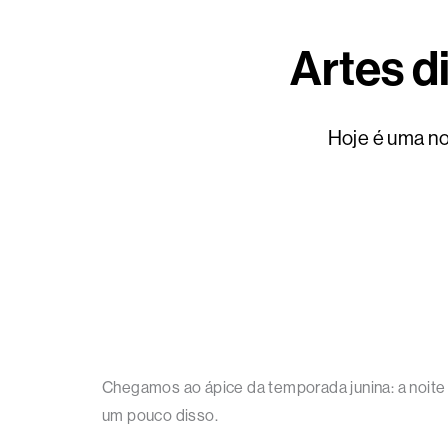
Artes d
Hoje é uma no
Chegamos ao ápice da temporada junina: a noite 
um pouco disso.