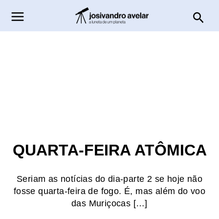
Ir
Pesq
para
o
conteúdo
QUARTA-FEIRA ATÔMICA
Seriam as notícias do dia-parte 2 se hoje não
fosse quarta-feira de fogo. É, mas além do voo
das Muriçocas […]