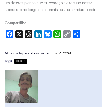
um desses planos que eu começo a executar nessa
semana, e ao longo das demais eu vou amadurecendo.
Compartilhe
F
X
T
Li
Bl
W
C
S
a
hr
n
u
h
o
h
c
e
k
e
at
p
ar
Atualizado pela última vez em
mar 4, 2024
e
a
e
sk
s
y
e
Tags
planos
b
d
dI
y
A
Li
o
s
n
p
n
o
p
k
k