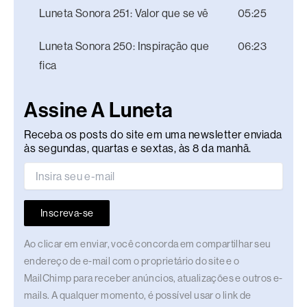
Luneta Sonora 251: Valor que se vê
05:25
Luneta Sonora 250: Inspiração que
06:23
fica
Assine A Luneta
Receba os posts do site em uma newsletter enviada
às segundas, quartas e sextas, às 8 da manhã.
Inscreva-se
Ao clicar em enviar, você concorda em compartilhar seu
endereço de e-mail com o proprietário do site e o
MailChimp para receber anúncios, atualizações e outros e-
mails. A qualquer momento, é possível usar o link de