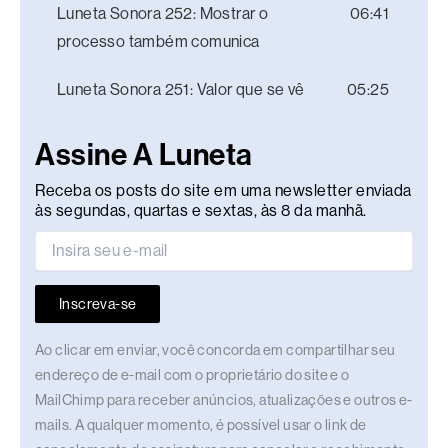
Luneta Sonora 252: Mostrar o
06:41
processo também comunica
Luneta Sonora 251: Valor que se vê
05:25
Assine A Luneta
Receba os posts do site em uma newsletter enviada
às segundas, quartas e sextas, às 8 da manhã.
Inscreva-se
Ao clicar em enviar, você concorda em compartilhar seu
endereço de e-mail com o proprietário do site e o
MailChimp para receber anúncios, atualizações e outros e-
mails. A qualquer momento, é possível usar o link de