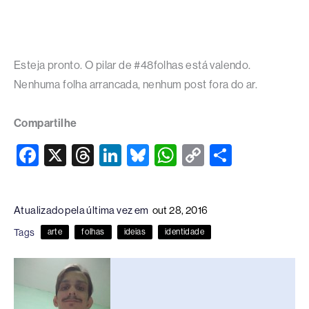
Esteja pronto. O pilar de #48folhas está valendo.
Nenhuma folha arrancada, nenhum post fora do ar.
Compartilhe
F
X
T
Li
Bl
W
C
S
a
hr
n
u
h
o
h
c
e
k
e
at
p
ar
Atualizado pela última vez em
out 28, 2016
e
a
e
sk
s
y
e
Tags
arte
folhas
ideias
identidade
b
d
dI
y
A
Li
o
s
n
p
n
o
p
k