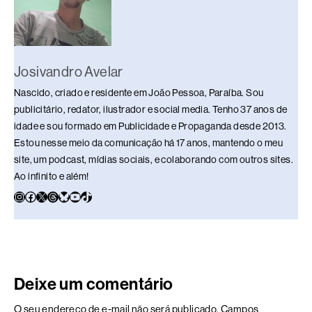
k
Josivandro Avelar
Nascido, criado e residente em João Pessoa, Paraíba. Sou
publicitário, redator, ilustrador e social media. Tenho 37 anos de
idade e sou formado em Publicidade e Propaganda desde 2013.
Estou nesse meio da comunicação há 17 anos, mantendo o meu
site, um podcast, mídias sociais, e colaborando com outros sites.
Ao infinito e além!
Deixe um comentário
O seu endereço de e-mail não será publicado.
Campos