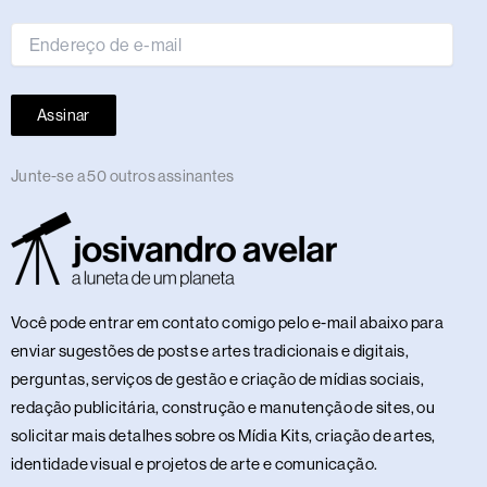
mail
Assinar
Junte-se a 50 outros assinantes
Você pode entrar em contato comigo pelo e-mail abaixo para
enviar sugestões de posts e artes tradicionais e digitais,
perguntas, serviços de gestão e criação de mídias sociais,
redação publicitária, construção e manutenção de sites, ou
solicitar mais detalhes sobre os Mídia Kits, criação de artes,
identidade visual e projetos de arte e comunicação.