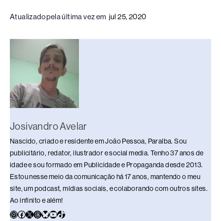
c
e
k
e
at
p
ar
Atualizado pela última vez em
jul 25, 2020
e
a
e
sk
s
y
e
b
d
dI
y
A
Li
o
s
n
p
n
o
p
k
k
Josivandro Avelar
Nascido, criado e residente em João Pessoa, Paraíba. Sou
publicitário, redator, ilustrador e social media. Tenho 37 anos de
idade e sou formado em Publicidade e Propaganda desde 2013.
Estou nesse meio da comunicação há 17 anos, mantendo o meu
site, um podcast, mídias sociais, e colaborando com outros sites.
Ao infinito e além!