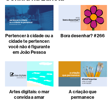
Pertencer à cidade ou a
Bora desenhar? #266
cidade te pertencer:
você não é figurante
em João Pessoa
Artes digitais: o mar
A criação que
convida a amar
permanece