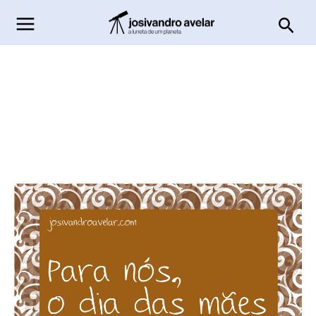
Ir
Pesq
para
o
conteúdo