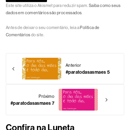
Este site utiliza o Akismet para reduzir spam.
Saiba como seus
dados em comentários são processados
.
Antes de deixar o seu comentário, leia a
Política de
Comentários
do site.
Anterior
#paratodasasmaes 5
Próximo
#paratodasasmaes 7
Confira na Luneta