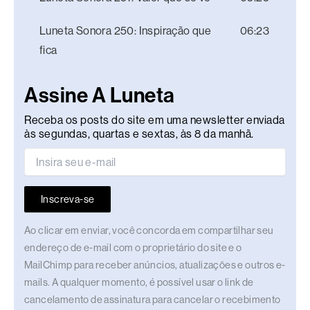
Luneta Sonora 250: Inspiração que
06:23
fica
Assine A Luneta
Receba os posts do site em uma newsletter enviada
às segundas, quartas e sextas, às 8 da manhã.
Inscreva-se
Ao clicar em enviar, você concorda em compartilhar seu
endereço de e-mail com o proprietário do site e o
MailChimp para receber anúncios, atualizações e outros e-
mails. A qualquer momento, é possível usar o link de
cancelamento de assinatura para cancelar o recebimento