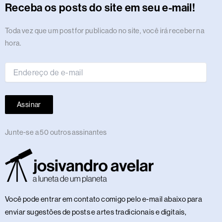
r
o
t
s
i
e
a
e
p
e
o
y
Receba os posts do site em seu e-mail!
a
k
e
n
m
s
p
n
m
r
t
Endereço
Toda vez que um post for publicado no site, você irá receber na
de
hora.
e-
mail
Assinar
Junte-se a 50 outros assinantes
Você pode entrar em contato comigo pelo e-mail abaixo para
enviar sugestões de posts e artes tradicionais e digitais,