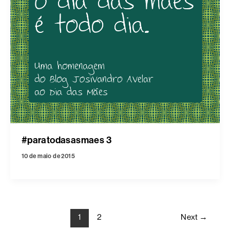
#paratodasasmaes 3
10 de maio de 2015
1
2
Next
→