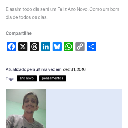
E assim todo dia será um Feliz Ano Novo. Como um bom
dia de todos os dias.
Compartilhe
F
X
T
Li
Bl
W
C
S
a
hr
n
u
h
o
h
c
e
k
e
at
p
ar
Atualizado pela última vez em
dez 31, 2016
e
a
e
sk
s
y
e
Tags
ano novo
pensamentos
b
d
dI
y
A
Li
o
s
n
p
n
o
p
k
k