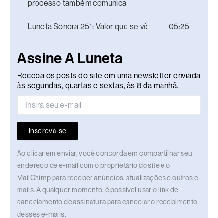
processo também comunica
Luneta Sonora 251: Valor que se vê
05:25
Assine A Luneta
Receba os posts do site em uma newsletter enviada
às segundas, quartas e sextas, às 8 da manhã.
Inscreva-se
Ao clicar em enviar, você concorda em compartilhar seu
endereço de e-mail com o proprietário do site e o
MailChimp para receber anúncios, atualizações e outros e-
mails. A qualquer momento, é possível usar o link de
cancelamento de assinatura para cancelar o recebimento
desses e-mails.