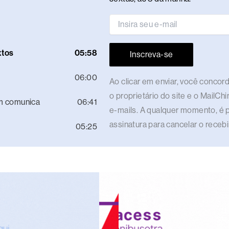
xtos
05:58
Inscreva-se
06:00
Ao clicar em enviar, você conco
o proprietário do site e o MailCh
m comunica
06:41
e-mails. A qualquer momento, é p
assinatura para cancelar o rece
05:25