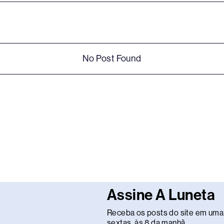
No Post Found
Assine A Luneta
Receba os posts do site em uma 
sextas, às 8 da manhã.