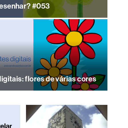
desenhar? #053
igitais: flores de várias cores