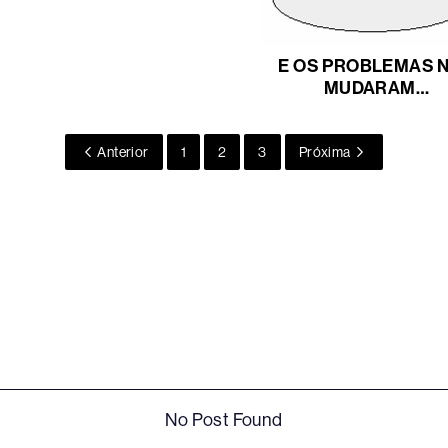
E OS PROBLEMAS 
MUDARAM…
Anterior
1
2
3
Próxima
No Post Found