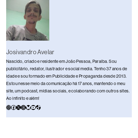
b
a
e
s
s
L
e
o
d
d
k
A
i
o
s
I
y
p
n
k
n
p
k
Josivandro Avelar
Nascido, criado e residente em João Pessoa, Paraíba. Sou
publicitário, redator, ilustrador e social media. Tenho 37 anos de
idade e sou formado em Publicidade e Propaganda desde 2013.
Estou nesse meio da comunicação há 17 anos, mantendo o meu
site, um podcast, mídias sociais, e colaborando com outros sites.
Ao infinito e além!