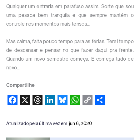
Qualquer um entraria em parafuso assim. Sorte que sou
uma pessoa bem tranquila e que sempre mantém o
controle nos momentos mais tensos…
Mas calma, falta pouco tempo para as férias. Terei tempo
de descansar e pensar no que fazer daqui pra frente.
Quando um novo semestre começa. E começa tudo de
novo…
Compartilhe
F
X
T
L
B
W
C
S
a
h
i
l
h
o
h
Atualizado pela última vez em
jun 6, 2020
c
r
n
u
a
p
a
e
e
k
e
t
y
r