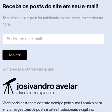
r
o
t
s
i
e
a
e
p
e
o
y
Receba os posts do site em seu e-mail!
a
k
e
n
m
s
p
n
m
r
t
Endereço
Toda vez que um post for publicado no site, você irá receber na
de
hora.
e-
mail
Assinar
Junte-se a 50 outros assinantes
Você pode entrar em contato comigo pelo e-mail abaixo para
enviar sugestões de posts e artes tradicionais e digitais,