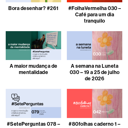
Bora desenhar? #261
#FolhaVermelha 030 –
Café para um dia
tranquilo
A maior mudança de
A semana na Luneta
mentalidade
030 – 19 a 25 de julho
de 2026
#SetePerguntas 078 –
#80folhas caderno 1 –