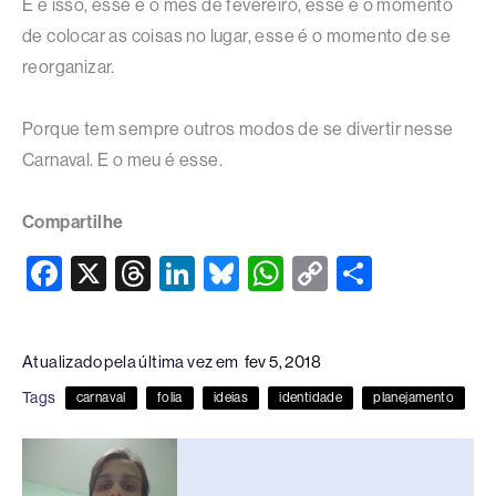
E é isso, esse é o mês de fevereiro, esse é o momento
de colocar as coisas no lugar, esse é o momento de se
reorganizar.
Porque tem sempre outros modos de se divertir nesse
Carnaval. E o meu é esse.
Compartilhe
F
X
T
Li
Bl
W
C
S
a
hr
n
u
h
o
h
c
e
k
e
at
p
ar
Atualizado pela última vez em
fev 5, 2018
e
a
e
sk
s
y
e
Tags
carnaval
folia
ideias
identidade
planejamento
b
d
dI
y
A
Li
o
s
n
p
n
o
p
k