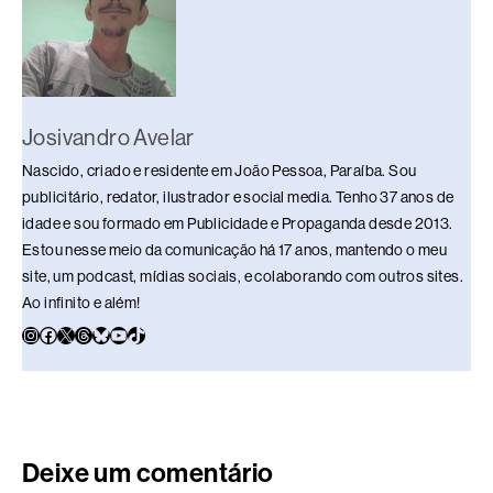
k
Josivandro Avelar
Nascido, criado e residente em João Pessoa, Paraíba. Sou
publicitário, redator, ilustrador e social media. Tenho 37 anos de
idade e sou formado em Publicidade e Propaganda desde 2013.
Estou nesse meio da comunicação há 17 anos, mantendo o meu
site, um podcast, mídias sociais, e colaborando com outros sites.
Ao infinito e além!
Deixe um comentário