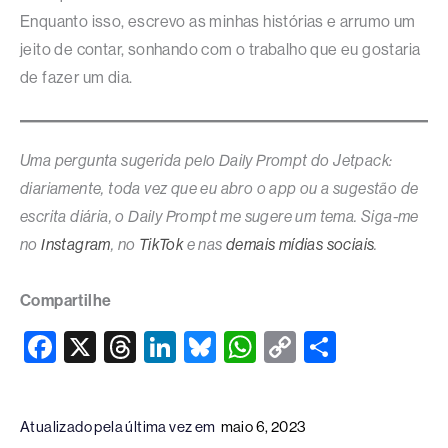
Enquanto isso, escrevo as minhas histórias e arrumo um
jeito de contar, sonhando com o trabalho que eu gostaria
de fazer um dia.
Uma pergunta sugerida pelo Daily Prompt do Jetpack:
diariamente,
toda vez que eu abro o app ou a sugestão de
escrita diária
, o Daily Prompt me sugere um tema. Siga-me
no
Instagram
, no
TikTok
e nas
demais mídias sociais
.
Compartilhe
F
X
T
Li
Bl
W
C
S
a
hr
n
u
h
o
h
c
e
k
e
at
p
ar
Atualizado pela última vez em
maio 6, 2023
e
a
e
sk
s
y
e