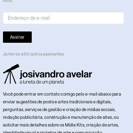
hora.
e-
mail
Assinar
Junte-se a 50 outros assinantes
Você pode entrar em contato comigo pelo e-mail abaixo para
enviar sugestões de posts e artes tradicionais e digitais,
perguntas, serviços de gestão e criação de mídias sociais,
redação publicitária, construção e manutenção de sites, ou
solicitar mais detalhes sobre os Mídia Kits, criação de artes,
identidade visual e projetos de arte e comunicação.