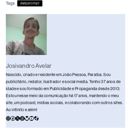
Tags
dailyprompt
b
d
dI
y
A
Li
o
s
n
p
n
o
p
k
k
Josivandro Avelar
Nascido, criado e residente em João Pessoa, Paraíba. Sou
publicitário, redator, ilustrador e social media. Tenho 37 anos de
idade e sou formado em Publicidade e Propaganda desde 2013.
Estou nesse meio da comunicação há 17 anos, mantendo o meu
site, um podcast, mídias sociais, e colaborando com outros sites.
Ao infinito e além!