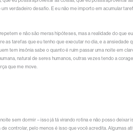
 que eu possa aproveitar as coisas, que eu possa aproveitar as
s é um verdadeiro desafio. E eu não me importo em acumular tar
tem e não são meras hipóteses, mas a realidade do que eu vi
re as tarefas que eu tenho que executar no dia, e a ansiedade q
em tem insônia sabe o quanto é ruim passar uma noite em claro.
mana, natural de seres humanos, outras vezes tendo a corage
força que me move.
oite sem dormir – isso já tá virando rotina e não posso deixar
s de controlar, pelo menos é isso que você acredita. Algumas a