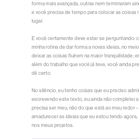
forma mais avançada, outras nem terminaram ain
e você precisa de tempo para colocar as coisas 
lugar.
E você certamente deve estar se perguntando: c
minha rotina de dar forma a novas ideias, no m
deixar as coisas fluírem na maior tranquilidade; 
além do trabalho que você já teve, você ainda pre
dê certo.
No silêncio, eu tenho coisas que eu preciso adm
escrevendo este texto, eu ainda não completei as
precisa ser meu, não do que está ao meu redor – 
amadurecer as ideias que eu estou tendo agora, n
nos meus projetos.