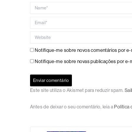
Name*
Email*
Website
Notifique-me sobre novos comentários por e-m
Notifique-me sobre novas publicações por e-m
Este site utiliza o Akismet para reduzir spam.
Sai
Antes de deixar o seu comentário, leia a
Política