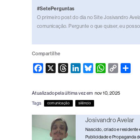
#SetePerguntas
O primeiro post do dia no Site Josivandro Ave
comunicação. Pergunte o que quiser, eu posso
Compartilhe
F
X
T
Li
Bl
W
C
S
a
hr
n
u
h
o
h
c
e
k
e
at
p
ar
Atualizado pela última vez em
nov 10, 2025
e
a
e
sk
s
y
e
Tags
comunicação
silêncio
b
d
dI
y
A
Li
o
s
n
p
n
Josivandro Avelar
o
p
k
Nascido, criado e residente 
k
Publicidade e Propaganda de