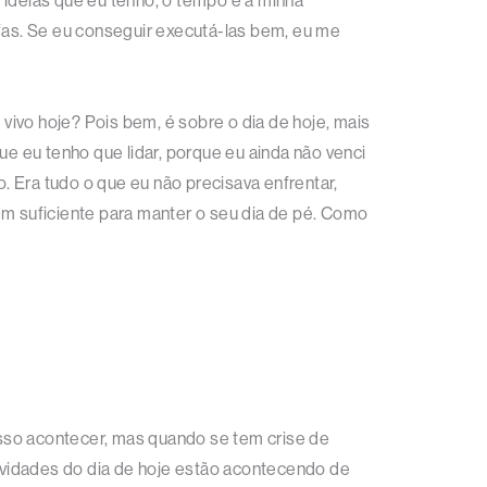
 ideias que eu tenho, o tempo e a minha
efas. Se eu conseguir executá-las bem, eu me
vo hoje? Pois bem, é sobre o dia de hoje, mais
ue eu tenho que lidar, porque eu ainda não venci
 Era tudo o que eu não precisava enfrentar,
m suficiente para manter o seu dia de pé. Como
 isso acontecer, mas quando se tem crise de
tividades do dia de hoje estão acontecendo de