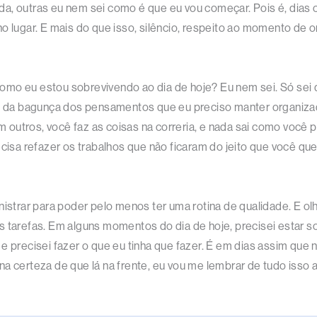
da, outras eu nem sei como é que eu vou começar. Pois é, dias
no lugar. E mais do que isso, silêncio, respeito ao momento de
omo eu estou sobrevivendo ao dia de hoje? Eu nem sei. Só sei 
eio da bagunça dos pensamentos que eu preciso manter organiz
em outros, você faz as coisas na correria, e nada sai como você p
cisa refazer os trabalhos que não ficaram do jeito que você que
inistrar para poder pelo menos ter uma rotina de qualidade. E o
 tarefas. Em alguns momentos do dia de hoje, precisei estar soz
e precisei fazer o que eu tinha que fazer. É em dias assim que
a certeza de que lá na frente, eu vou me lembrar de tudo isso a