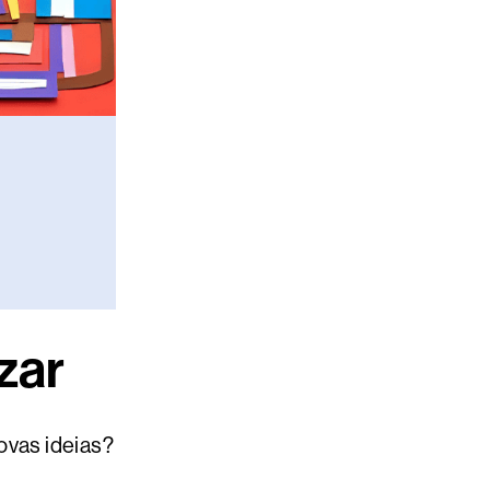
zar
ovas ideias?