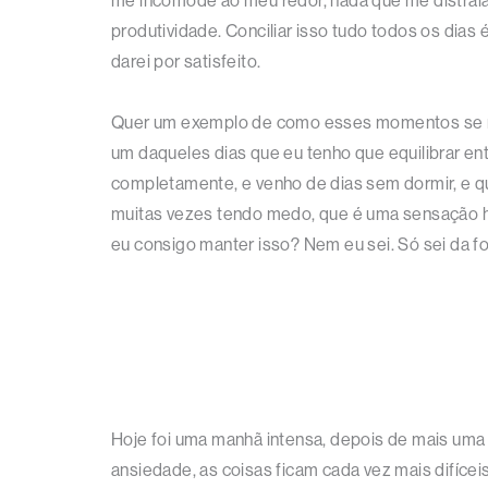
me incomode ao meu redor, nada que me distraia,
produtividade. Conciliar isso tudo todos os dia
darei por satisfeito.
Quer um exemplo de como esses momentos se repe
um daqueles dias que eu tenho que equilibrar ent
completamente, e venho de dias sem dormir, e qu
muitas vezes tendo medo, que é uma sensação hu
eu consigo manter isso? Nem eu sei. Só sei da 
Hoje foi uma manhã intensa, depois de mais uma n
ansiedade, as coisas ficam cada vez mais difícei