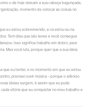
 como o de hoje deixam a sua cabeça bagunçada,
 organização, momento de colocar as coisas no
que eu estou sobrevivendo, e cá estou eu na
ados. Tem dias que são leves e você consegue
lanejou. Isso significa trabalho em dobro, para
ria. Mas você luta, porque quer que a sua ideia
lha que eu tentei, e no momento em que eu estou
inho, precisei ouvir música – porque o silêncio
 novas ideias surgem, é assim que eu pude
 cada vitória que eu conquistar no meu trabalho e