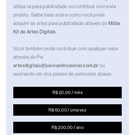
utilizá-la para publicidade ou contribuir com este
projeto. Saiba mais sobre como você pode
adquirir as artes para publicidade através do
Mídia
Kit de Artes Digitais
.
Você também pode contribuir com qualquer valor
através do Pix
artesdigitais@josivandroavelar.com.br
ou
assinando um dos planos de patrocínio abaixo:
R$ 20,00 / mês
R$ 60,00 / uma vez
R$ 200,00 / ano