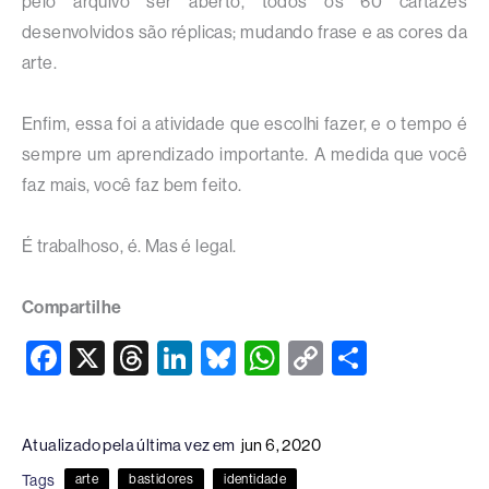
pelo arquivo ser aberto, todos os 60 cartazes
desenvolvidos são réplicas; mudando frase e as cores da
arte.
Enfim, essa foi a atividade que escolhi fazer, e o tempo é
sempre um aprendizado importante. A medida que você
faz mais, você faz bem feito.
É trabalhoso, é. Mas é legal.
Compartilhe
F
X
T
Li
Bl
W
C
S
a
hr
n
u
h
o
h
c
e
k
e
at
p
ar
Atualizado pela última vez em
jun 6, 2020
e
a
e
sk
s
y
e
Tags
arte
bastidores
identidade