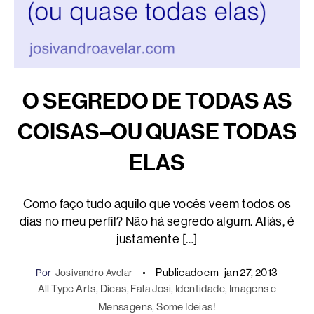
O SEGREDO DE TODAS AS
COISAS–OU QUASE TODAS
ELAS
Como faço tudo aquilo que vocês veem todos os
dias no meu perfil? Não há segredo algum. Aliás, é
justamente […]
Publicado em
jan 27, 2013
Por
Josivandro Avelar
All Type Arts
, 
Dicas
, 
Fala Josi
, 
Identidade
, 
Imagens e
Mensagens
, 
Some Ideias!