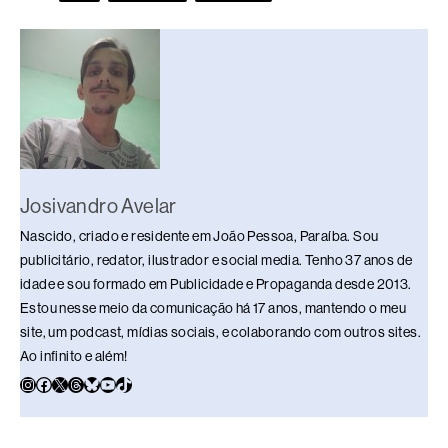
b
d
dI
y
A
Li
o
s
n
p
n
o
p
k
k
Josivandro Avelar
Nascido, criado e residente em João Pessoa, Paraíba. Sou
publicitário, redator, ilustrador e social media. Tenho 37 anos de
idade e sou formado em Publicidade e Propaganda desde 2013.
Estou nesse meio da comunicação há 17 anos, mantendo o meu
site, um podcast, mídias sociais, e colaborando com outros sites.
Ao infinito e além!