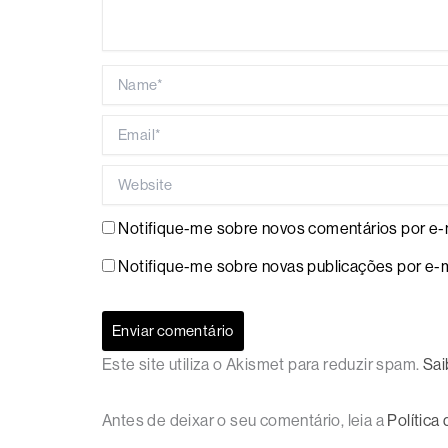
Name*
Email*
Website
Notifique-me sobre novos comentários por e-m
Notifique-me sobre novas publicações por e-m
Este site utiliza o Akismet para reduzir spam.
Sai
Antes de deixar o seu comentário, leia a
Política