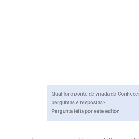
Qual foi o ponto de virada do Conhec
perguntas e respostas?
Pergunta feita por este editor