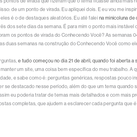
pontos de virada que fizeram que o tema ficasse ainda mais ri
sso: de um ponto de virada. Eu apliquei dois. E eu vou me inspi
les é o de destaques aleatórios. Eu até falei
na minicoluna de
rês dos sete dias da semana. É para mim o ponto mais instável d
s foram os pontos de virada do Conhecendo Você? As semanas 0
ssas duas semanas na construção do Conhecendo Você como ele
erguntas,
e tudo começou no dia 21 de abril, quando foi aberta 
e manter um site, uma coisa bem específica do meu trabalho. 
cidade, e sabe como é: perguntas genéricas, respostas pouco i
e ter se destacado nesse período, além do que um tema quando s
im eu poderia tratar de temas mais detalhados e com mais prof
stas completas, que ajudem a esclarecer cada pergunta que é f