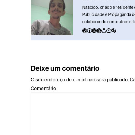
o
p
k
Nascido, criado e residente 
k
Publicidade e Propaganda de
colaborando com outros sites
Deixe um comentário
O seu endereço de e-mail não será publicado.
Ca
Comentário