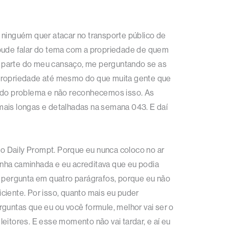
e ninguém quer atacar no transporte público de
 pude falar do tema com a propriedade de quem
ora parte do meu cansaço, me perguntando se as
s propriedade até mesmo do que muita gente que
te do problema e não reconhecemos isso. As
mais longas e detalhadas na semana 043. E daí
o Daily Prompt. Porque eu nunca coloco no ar
inha caminhada e eu acreditava que eu podia
a pergunta em quatro parágrafos, porque eu não
iciente. Por isso, quanto mais eu puder
rguntas que eu ou você formule, melhor vai ser o
tores. E esse momento não vai tardar, e aí eu