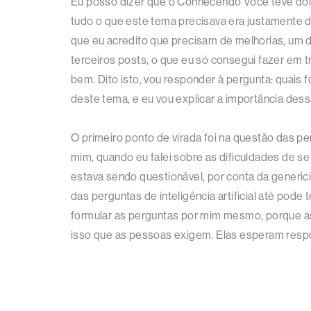
Eu posso dizer que o Conhecendo Você teve dois 
tudo o que este tema precisava era justamente di
que eu acredito que precisam de melhorias, um de
terceiros posts, o que eu só consegui fazer em t
bem. Dito isto, vou responder à pergunta: quai
deste tema, e eu vou explicar a importância de
O primeiro ponto de virada foi na questão das p
mim, quando eu falei sobre as dificuldades de s
estava sendo questionável, por conta da generi
das perguntas de inteligência artificial até pod
formular as perguntas por mim mesmo, porque ass
isso que as pessoas exigem. Elas esperam respo