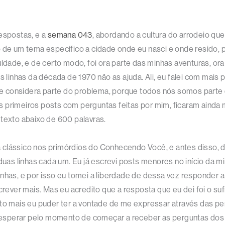
respostas, e a
semana 043
, abordando a cultura do arrodeio qu
o de um tema específico a cidade onde eu nasci e onde resido,
culdade, e de certo modo, foi ora parte das minhas aventuras, 
linhas da década de 1970 não as ajuda. Ali, eu falei com mai
o se considera parte do problema, porque todos nós somos par
 primeiros posts com perguntas feitas por mim, ficaram ainda 
 texto abaixo de 600 palavras.
 clássico nos primórdios do Conhecendo Você, e antes disso, d
as linhas cada um. Eu já escrevi posts menores no início da m
inhas, e por isso eu tomei a liberdade de dessa vez responder 
crever mais. Mas eu acredito que a resposta que eu dei foi o suf
nto mais eu puder ter a vontade de me expressar através das pe
sperar pelo momento de começar a receber as perguntas dos lei