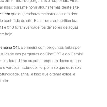
co em termos de perguntas e respostas. Aliás,
rar nisso para melhorar alguns temas deste site
 ontem
que eu precisava melhorar os slots dos
o conteúdo do site. E sim, uma autocrítica faz
41 e 043 foram verdadeiros divisores de águas
 é hoje.
a semana 041
, a primeira com perguntas feitas por
A qualidade das perguntas do ChatGPT e do Gemini
nspiradoras. Uma ou outra resposta dessa época
e é verde, amadurece. Foi por isso que eu resolvi
undidade, afinal, é isso que o tema exige, é
eita.