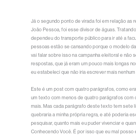
Já o segundo ponto de virada foi em relação as 
João Pessoa, foi esse divisor de águas. Tratand
dependeu do transporte público para ir até a fa
pessoas estão se cansando porque o modelo das 
vai falar sobre isso na campanha eleitoral e nã
respostas, que já eram um pouco mais longas nos
eu estabeleci que não iria escrever mais nenhum
Este é um post com quatro parágrafos, como era
um texto com menos de quatro parágrafos com du
mais. Mas cada parágrafo deste texto tem sete l
quebraria a minha própria regra, e até poderia es
pesquisar, quanto mais eu puder vivenciar e qua
Conhecendo Você. É por isso que eu mal posso e