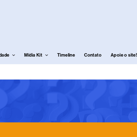
idade
Mídia Kit
Timeline
Contato
Apoie o site