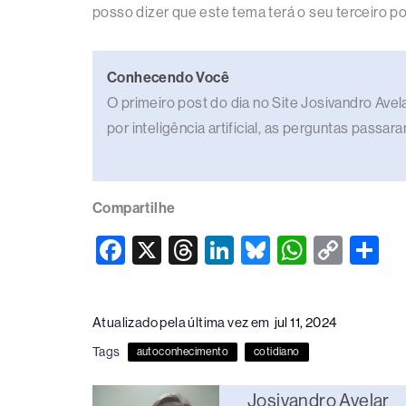
posso dizer que este tema terá o seu terceiro po
Conhecendo Você
O primeiro post do dia no Site Josivandro Av
por inteligência artificial, as perguntas passa
Compartilhe
F
X
T
Li
Bl
W
C
S
a
hr
n
u
h
o
h
c
e
k
e
at
p
ar
Atualizado pela última vez em
jul 11, 2024
e
a
e
sk
s
y
e
Tags
autoconhecimento
cotidiano
b
d
dI
y
A
Li
o
s
n
p
n
Josivandro Avelar