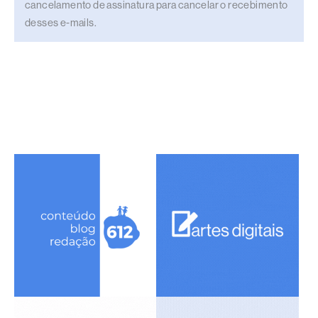
cancelamento de assinatura para cancelar o recebimento
desses e-mails.