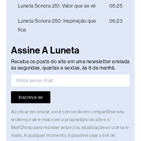
Luneta Sonora 251: Valor que se vê
05:25
Luneta Sonora 250: Inspiração que
06:23
fica
Assine A Luneta
Receba os posts do site em uma newsletter enviada
às segundas, quartas e sextas, às 8 da manhã.
Inscreva-se
Ao clicar em enviar, você concorda em compartilhar seu
endereço de e-mail com o proprietário do site e o
MailChimp para receber anúncios, atualizações e outros e-
mails. A qualquer momento, é possível usar o link de