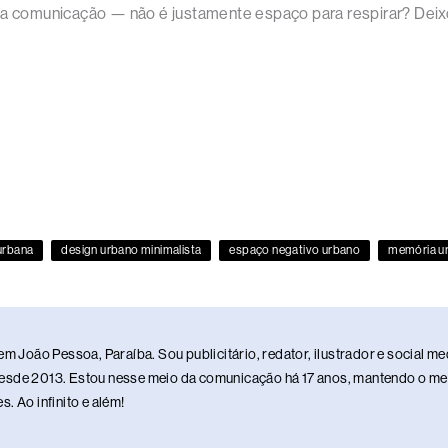
na comunicação — não é justamente espaço para respirar? Deixo 
urbana
design urbano minimalista
espaço negativo urbano
memória u
em João Pessoa, Paraíba. Sou publicitário, redator, ilustrador e social 
sde 2013. Estou nesse meio da comunicação há 17 anos, mantendo o meu 
. Ao infinito e além!