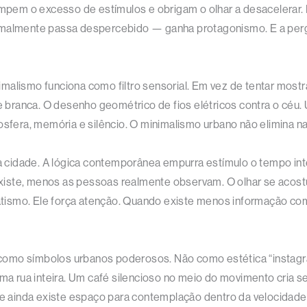
rompem o excesso de estímulos e obrigam o olhar a desacelerar
ormalmente passa despercebido — ganha protagonismo. E a per
malismo funciona como filtro sensorial. Em vez de tentar mostr
branca. O desenho geométrico de fios elétricos contra o céu.
ra, memória e silêncio. O minimalismo urbano não elimina narr
idade. A lógica contemporânea empurra estímulo o tempo inteiro
iste, menos as pessoas realmente observam. O olhar se acostum
tismo. Ele força atenção. Quando existe menos informação c
como símbolos urbanos poderosos. Não como estética “instagr
 rua inteira. Um café silencioso no meio do movimento cria 
ainda existe espaço para contemplação dentro da velocidade ur