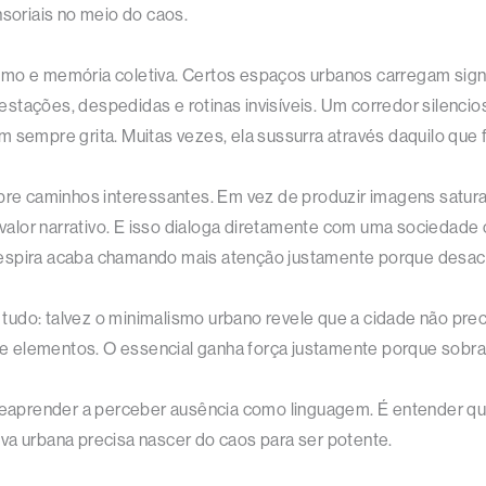
oriais no meio do caos.
smo e memória coletiva. Certos espaços urbanos carregam sign
estações, despedidas e rotinas invisíveis. Um corredor silenc
 sempre grita. Muitas vezes, ela sussurra através daquilo que f
abre caminhos interessantes. Em vez de produzir imagens satu
er valor narrativo. E isso dialoga diretamente com uma socieda
espira acaba chamando mais atenção justamente porque desacel
do: talvez o minimalismo urbano revele que a cidade não precis
elementos. O essencial ganha força justamente porque sobra es
é reaprender a perceber ausência como linguagem. É entender 
va urbana precisa nascer do caos para ser potente.