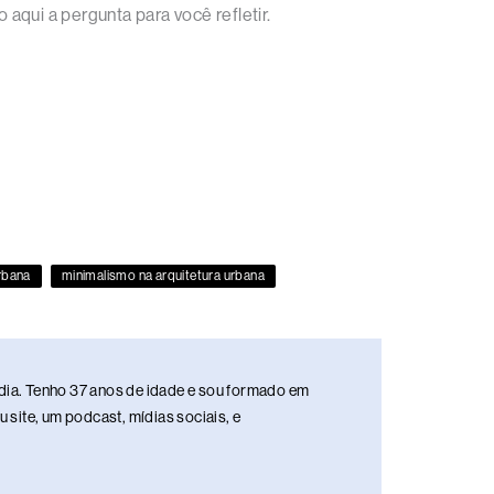
aqui a pergunta para você refletir.
rbana
minimalismo na arquitetura urbana
media. Tenho 37 anos de idade e sou formado em
site, um podcast, mídias sociais, e