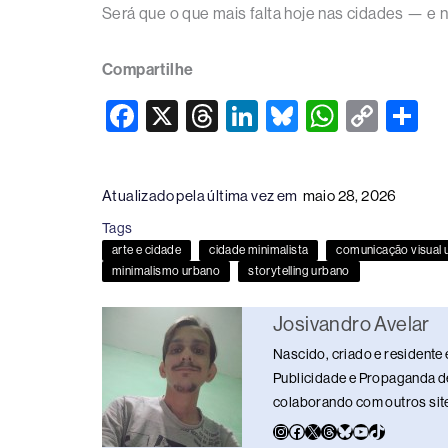
Será que o que mais falta hoje nas cidades — e 
Compartilhe
F
X
T
Li
Bl
W
C
S
a
hr
n
u
h
o
h
c
e
k
e
at
p
ar
Atualizado pela última vez em
maio 28, 2026
e
a
e
sk
s
y
e
Tags
b
d
dI
y
A
Li
arte e cidade
cidade minimalista
comunicação visual 
o
s
n
p
n
minimalismo urbano
storytelling urbano
o
p
k
Josivandro Avelar
k
Nascido, criado e residente 
Publicidade e Propaganda de
colaborando com outros sites