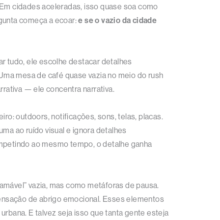
. Em cidades aceleradas, isso quase soa como
gunta começa a ecoar:
e se o vazio da cidade
ar tudo, ele escolhe destacar detalhes
 Uma mesa de café quase vazia no meio do rush
ativa — ele concentra narrativa.
: outdoors, notificações, sons, telas, placas.
a ao ruído visual e ignora detalhes
ompetindo ao mesmo tempo, o detalhe ganha
amável” vazia, mas como metáforas de pausa.
sensação de abrigo emocional. Esses elementos
bana. E talvez seja isso que tanta gente esteja