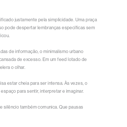
ificado justamente pela simplicidade. Uma praça
ioso pode despertar lembranças específicas sem
icou.
radas de informação, o minimalismo urbano
de cansada de excesso. Em um feed lotado de
era o olhar.
a estar cheia para ser intensa. Às vezes, o
paço para sentir, interpretar e imaginar.
que silêncio também comunica. Que pausas