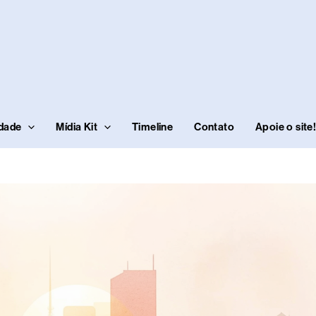
idade
Mídia Kit
Timeline
Contato
Apoie o site