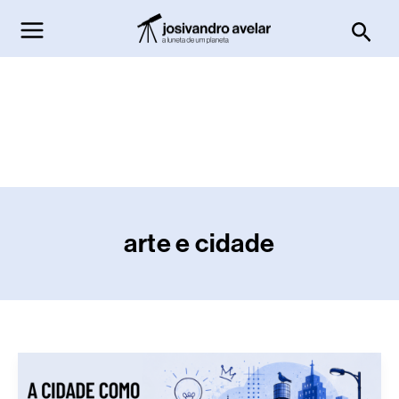
Ir
Pesq
para
o
conteúdo
arte e cidade