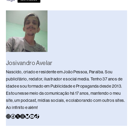
b
d
dI
y
A
Li
o
s
n
p
n
o
p
k
k
Josivandro Avelar
Nascido, criado e residente em João Pessoa, Paraíba. Sou
publicitário, redator, ilustrador e social media. Tenho 37 anos de
idade e sou formado em Publicidade e Propaganda desde 2013.
Estou nesse meio da comunicação há 17 anos, mantendo o meu
site, um podcast, mídias sociais, e colaborando com outros sites.
Ao infinito e além!