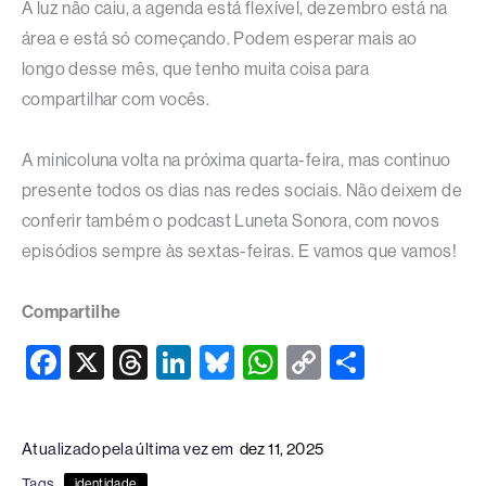
A luz não caiu, a agenda está flexível, dezembro está na
área e está só começando. Podem esperar mais ao
longo desse mês, que tenho muita coisa para
compartilhar com vocês.
A minicoluna volta na próxima quarta-feira, mas continuo
presente todos os dias nas redes sociais. Não deixem de
conferir também o podcast Luneta Sonora, com novos
episódios sempre às sextas-feiras. E vamos que vamos!
Compartilhe
F
X
T
Li
Bl
W
C
S
a
hr
n
u
h
o
h
c
e
k
e
at
p
ar
Atualizado pela última vez em
dez 11, 2025
e
a
e
sk
s
y
e
Tags
identidade