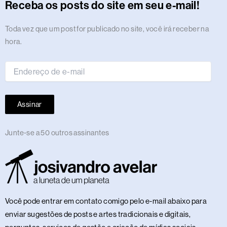
r
o
t
s
i
e
a
e
p
e
o
y
Receba os posts do site em seu e-mail!
a
k
e
n
m
s
p
n
m
r
t
Endereço
Toda vez que um post for publicado no site, você irá receber na
de
hora.
e-
mail
Assinar
Junte-se a 50 outros assinantes
Você pode entrar em contato comigo pelo e-mail abaixo para
enviar sugestões de posts e artes tradicionais e digitais,