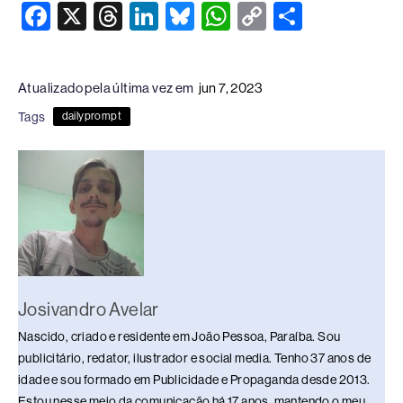
F
X
T
Li
Bl
W
C
S
a
hr
n
u
h
o
h
c
e
k
e
at
p
ar
Atualizado pela última vez em
jun 7, 2023
e
a
e
sk
s
y
e
Tags
dailyprompt
b
d
dI
y
A
Li
o
s
n
p
n
o
p
k
k
Josivandro Avelar
Nascido, criado e residente em João Pessoa, Paraíba. Sou
publicitário, redator, ilustrador e social media. Tenho 37 anos de
idade e sou formado em Publicidade e Propaganda desde 2013.
Estou nesse meio da comunicação há 17 anos, mantendo o meu