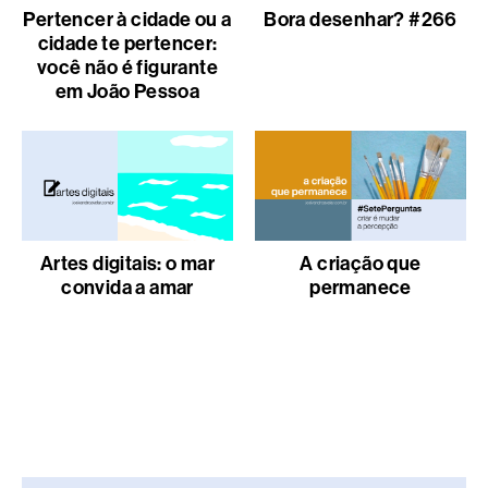
Pertencer à cidade ou a
Bora desenhar? #266
cidade te pertencer:
você não é figurante
em João Pessoa
Artes digitais: o mar
A criação que
convida a amar
permanece