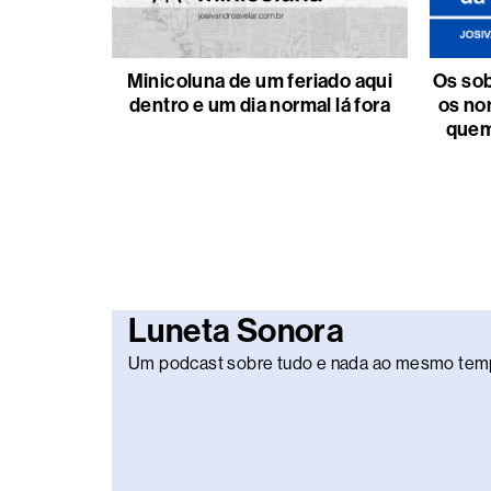
Minicoluna de um feriado aqui
Os sob
dentro e um dia normal lá fora
os no
quem
Luneta Sonora
Um podcast sobre tudo e nada ao mesmo tem