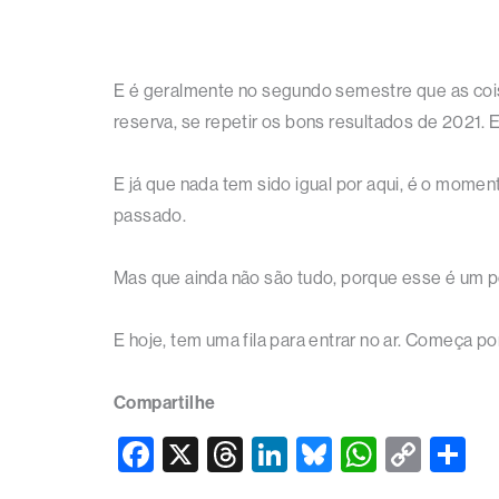
E é geralmente no segundo semestre que as coi
reserva, se repetir os bons resultados de 2021. E
E já que nada tem sido igual por aqui, é o momen
passado.
Mas que ainda não são tudo, porque esse é um p
E hoje, tem uma fila para entrar no ar. Começa 
Compartilhe
F
X
T
Li
Bl
W
C
S
a
hr
n
u
h
o
h