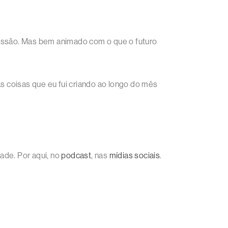
essão. Mas bem animado com o que o futuro
as coisas que eu fui criando ao longo do mês
ade. Por aqui, no
podcast
, nas
mídias sociais
.