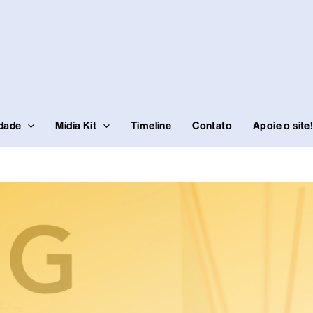
idade
Mídia Kit
Timeline
Contato
Apoie o site