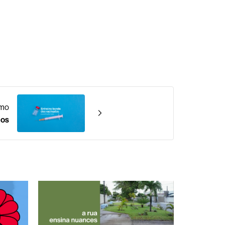
imo
dos