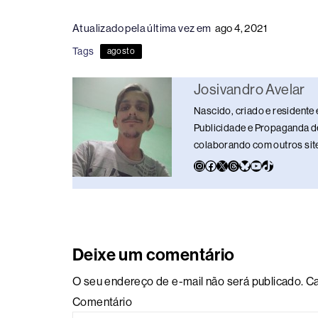
c
e
k
e
at
p
ar
Atualizado pela última vez em
ago 4, 2021
e
a
e
sk
s
y
e
Tags
agosto
b
d
dI
y
A
Li
o
s
n
p
n
Josivandro Avelar
o
p
k
Nascido, criado e residente 
k
Publicidade e Propaganda de
colaborando com outros sites
Deixe um comentário
O seu endereço de e-mail não será publicado.
Ca
Comentário