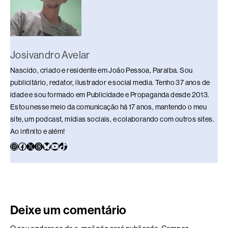
k
Josivandro Avelar
Nascido, criado e residente em João Pessoa, Paraíba. Sou
publicitário, redator, ilustrador e social media. Tenho 37 anos de
idade e sou formado em Publicidade e Propaganda desde 2013.
Estou nesse meio da comunicação há 17 anos, mantendo o meu
site, um podcast, mídias sociais, e colaborando com outros sites.
Ao infinito e além!
Deixe um comentário