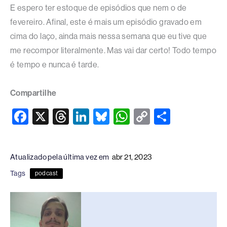
E espero ter estoque de episódios que nem o de
fevereiro. Afinal, este é mais um episódio gravado em
cima do laço, ainda mais nessa semana que eu tive que
me recompor literalmente. Mas vai dar certo! Todo tempo
é tempo e nunca é tarde.
Compartilhe
F
X
T
Li
Bl
W
C
S
a
hr
n
u
h
o
h
c
e
k
e
at
p
ar
Atualizado pela última vez em
abr 21, 2023
e
a
e
sk
s
y
e
Tags
podcast
b
d
dI
y
A
Li
o
s
n
p
n
o
p
k