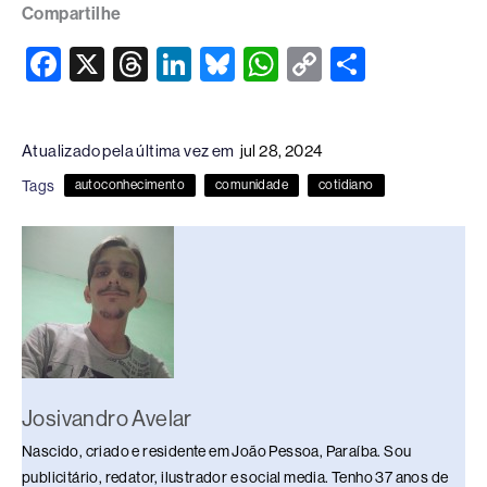
Compartilhe
F
X
T
Li
Bl
W
C
S
a
hr
n
u
h
o
h
c
e
k
e
at
p
ar
Atualizado pela última vez em
jul 28, 2024
e
a
e
sk
s
y
e
Tags
autoconhecimento
comunidade
cotidiano
b
d
dI
y
A
Li
o
s
n
p
n
o
p
k
k
Josivandro Avelar
Nascido, criado e residente em João Pessoa, Paraíba. Sou
publicitário, redator, ilustrador e social media. Tenho 37 anos de