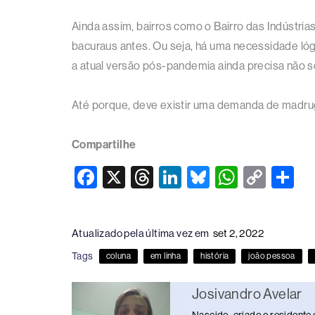
Ainda assim, bairros como o Bairro das Indústrias
bacuraus antes. Ou seja, há uma necessidade lóg
a atual versão pós-pandemia ainda precisa não s
Até porque, deve existir uma demanda de madruga
Compartilhe
F
X
T
Li
Bl
W
C
S
a
hr
n
u
h
o
h
c
e
k
e
at
p
ar
Atualizado pela última vez em
set 2, 2022
e
a
e
sk
s
y
e
Tags
coluna
em linha
história
joão pessoa
b
d
dI
y
A
Li
o
s
n
p
n
Josivandro Avelar
o
p
k