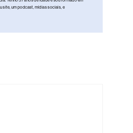
media. Tenho 37 anos de idade e sou formado em
site, um podcast, mídias sociais, e