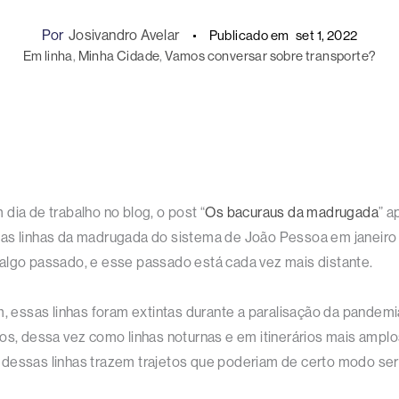
Por
Josivandro Avelar
Publicado em
set 1, 2022
Em linha
, 
Minha Cidade
, 
Vamos conversar sobre transporte?
a de trabalho no blog, o post “
Os bacuraus da madrugada
” a
ria das linhas da madrugada do sistema de João Pessoa em janei
algo passado, e esse passado está cada vez mais distante.
m, essas linhas foram extintas durante a paralisação da pandem
os, dessa vez como linhas noturnas e em itinerários mais amplo
 dessas linhas trazem trajetos que poderiam de certo modo ser