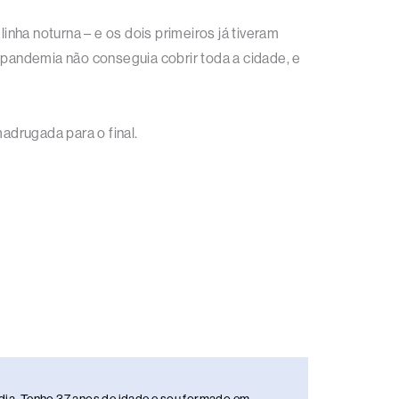
inha noturna – e os dois primeiros já tiveram
-pandemia não conseguia cobrir toda a cidade, e
adrugada para o final.