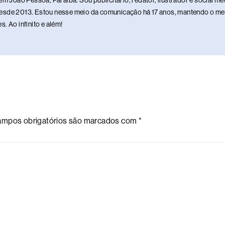
em João Pessoa, Paraíba. Sou publicitário, redator, ilustrador e social 
sde 2013. Estou nesse meio da comunicação há 17 anos, mantendo o meu 
. Ao infinito e além!
mpos obrigatórios são marcados com
*