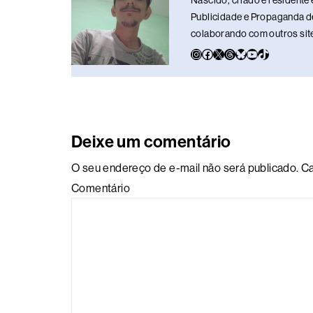
Nascido, criado e residente 
k
Publicidade e Propaganda de
colaborando com outros sites
Deixe um comentário
O seu endereço de e-mail não será publicado.
Ca
Comentário